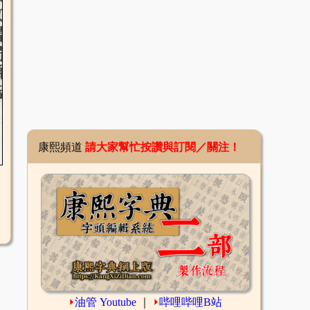
康熙頻道
請大家幫忙按讚與訂閱／關注！
⏵
油管 Youtube
｜
⏵
哔哩哔哩B站