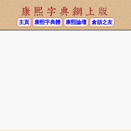
康熙字典網上版
主頁
康熙字典體
康熙論壇
倉頡之友