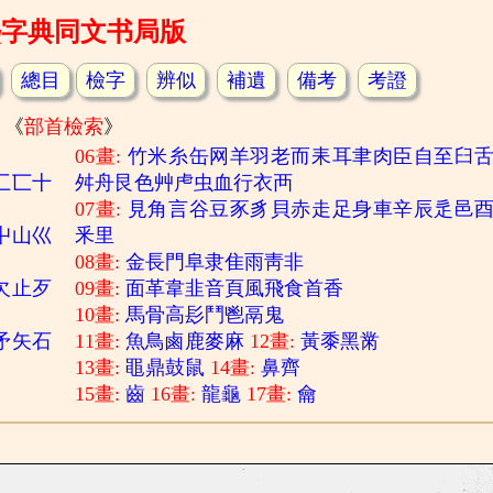
熙字典同文书局版
總目
檢字
辨似
補遺
備考
考證
《
部首檢索
》
06畫:
竹
米
糸
缶
网
羊
羽
老
而
耒
耳
聿
肉
臣
自
至
臼
匚
匸
十
舛
舟
艮
色
艸
虍
虫
血
行
衣
襾
07畫:
見
角
言
谷
豆
豕
豸
貝
赤
走
足
身
車
辛
辰
辵
邑
屮
山
巛
釆
里
08畫:
金
長
門
阜
隶
隹
雨
靑
非
欠
止
歹
09畫:
面
革
韋
韭
音
頁
風
飛
食
首
香
10畫:
馬
骨
高
髟
鬥
鬯
鬲
鬼
矛
矢
石
11畫:
魚
鳥
鹵
鹿
麥
麻
12畫:
黃
黍
黑
黹
13畫:
黽
鼎
鼓
鼠
14畫:
鼻
齊
15畫:
齒
16畫:
龍
龜
17畫:
龠