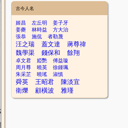
古今人名
姬昌
左丘明
姜子牙
姜夔
林時益
方大治
張恭
施侃
者勒蔑
汪之瑞
蓋文達
蔣尊禕
魏學渠
錢保和
餘翔
卓文君
婭艷
傅益璇
周月尊
曉英
徐鍾珮
朱采芷
曉瑤
淑慎
舜英
王昭君
陳淡宜
衛爍
顧橫波
雅瑾