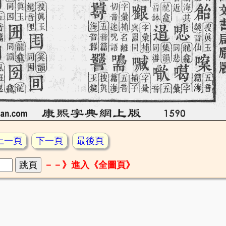
上一頁
下一頁
最後頁
－－》進入《全圖頁》