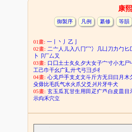
康
御製序
凡例
纂修
等韻
01畫:
一
丨
丶
丿
乙
亅
02畫:
二
亠
人
儿
入
八
冂
冖
冫
几
凵
刀
力
勹
匕
卜
卩
厂
厶
又
03畫:
口
囗
土
士
夂
夊
夕
大
女
子
宀
寸
小
尢
尸
工
己
巾
干
幺
广
廴
廾
弋
弓
彐
彡
彳
04畫:
心
戈
戶
手
支
攴
文
斗
斤
方
无
日
曰
月
木
殳
毋
比
毛
氏
气
水
火
爪
父
爻
爿
片
牙
牛
犬
05畫:
玄
玉
瓜
瓦
甘
生
用
田
疋
疒
癶
白
皮
皿
目
示
禸
禾
穴
立