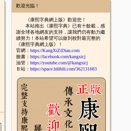
歡迎光臨！
《康熙字典網上版》歡迎您！
本站推出《康熙字典》已有十餘載，感
謝全球各地網友的支持，讓我們仍有動力繼
續努力！本站希望可以做到校對最完整的
舌
《康熙字典網上版》！
官網：
https://KangXiZiDian.com
酉
臉書：
https://facebook.com/kangxicj
油管：
https://youtube.com/@kangxicj
Ｂ站：
https://space.bilibili.com/362131683