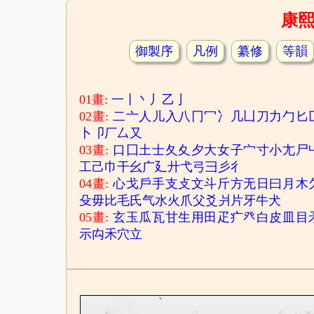
康
御製序
凡例
纂修
等韻
01畫:
一
丨
丶
丿
乙
亅
02畫:
二
亠
人
儿
入
八
冂
冖
冫
几
凵
刀
力
勹
匕
卜
卩
厂
厶
又
03畫:
口
囗
土
士
夂
夊
夕
大
女
子
宀
寸
小
尢
尸
工
己
巾
干
幺
广
廴
廾
弋
弓
彐
彡
彳
04畫:
心
戈
戶
手
支
攴
文
斗
斤
方
无
日
曰
月
木
殳
毋
比
毛
氏
气
水
火
爪
父
爻
爿
片
牙
牛
犬
05畫:
玄
玉
瓜
瓦
甘
生
用
田
疋
疒
癶
白
皮
皿
目
示
禸
禾
穴
立