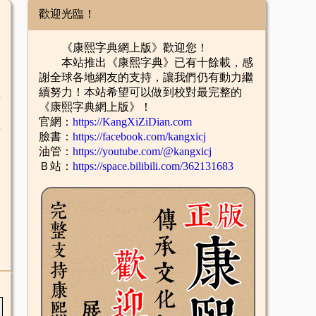
歡迎光臨！
《康熙字典網上版》歡迎您！
本站推出《康熙字典》已有十餘載，感
謝全球各地網友的支持，讓我們仍有動力繼
續努力！本站希望可以做到校對最完整的
舌
《康熙字典網上版》！
官網：
https://KangXiZiDian.com
酉
臉書：
https://facebook.com/kangxicj
油管：
https://youtube.com/@kangxicj
Ｂ站：
https://space.bilibili.com/362131683