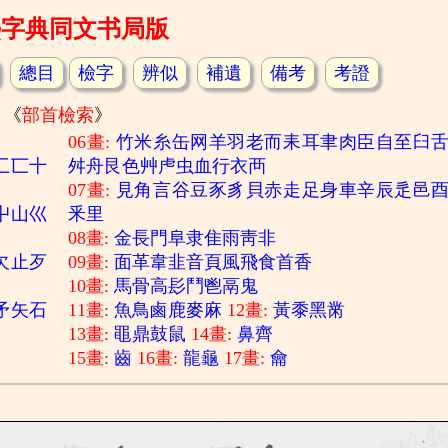
熙字典同文书局版
總目
檢字
辨似
補遺
備考
考證
《
部首檢索
》
06畫:
竹
米
糸
缶
网
羊
羽
老
而
耒
耳
聿
肉
臣
自
至
臼
匚
匸
十
舛
舟
艮
色
艸
虍
虫
血
行
衣
襾
07畫:
見
角
言
谷
豆
豕
豸
貝
赤
走
足
身
車
辛
辰
辵
邑
屮
山
巛
釆
里
08畫:
金
長
門
阜
隶
隹
雨
靑
非
欠
止
歹
09畫:
面
革
韋
韭
音
頁
風
飛
食
首
香
10畫:
馬
骨
高
髟
鬥
鬯
鬲
鬼
矛
矢
石
11畫:
魚
鳥
鹵
鹿
麥
麻
12畫:
黃
黍
黑
黹
13畫:
黽
鼎
鼓
鼠
14畫:
鼻
齊
15畫:
齒
16畫:
龍
龜
17畫:
龠