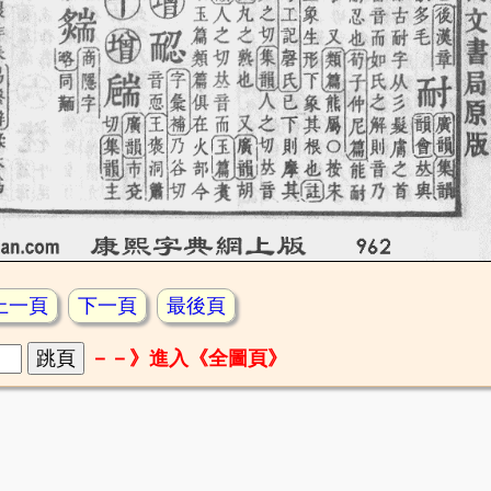
上一頁
下一頁
最後頁
－－》進入《全圖頁》