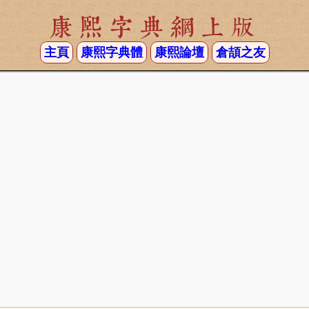
康熙字典網上版
主頁
康熙字典體
康熙論壇
倉頡之友