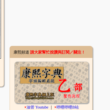
康熙頻道
請大家幫忙按讚與訂閱／關注！
⏵
油管 Youtube
｜
⏵
哔哩哔哩B站