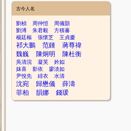
古今人名
劉楨
周仲愷
周儀顥
劉溥
朱君毅
方積蕃
楊廷樞
張懷芝
王貞慶
祁大鵬
范鍾
蔣尊禕
魏巍
陳炯明
陳杜衡
吳清浣
凝芙
妗姒
妺喜
影依
廖淡如
尹悅先
緋衣
水清
沈宛
歸懋儀
薛濤
菲柏
韻娜
錢瑗