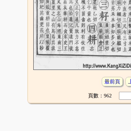
最前頁
頁數：962