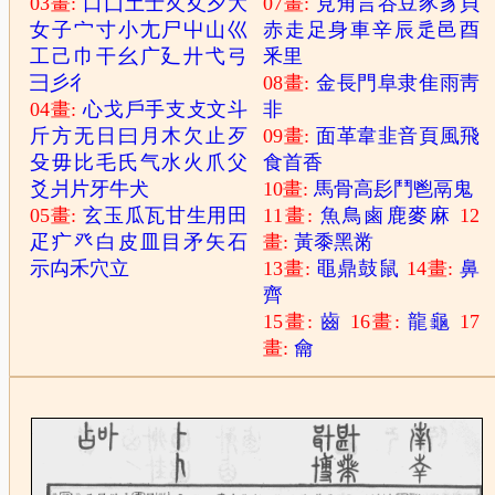
03畫:
口
囗
土
士
夂
夊
夕
大
07畫:
見
角
言
谷
豆
豕
豸
貝
女
子
宀
寸
小
尢
尸
屮
山
巛
赤
走
足
身
車
辛
辰
辵
邑
酉
工
己
巾
干
幺
广
廴
廾
弋
弓
釆
里
彐
彡
彳
08畫:
金
長
門
阜
隶
隹
雨
靑
04畫:
心
戈
戶
手
支
攴
文
斗
非
斤
方
无
日
曰
月
木
欠
止
歹
09畫:
面
革
韋
韭
音
頁
風
飛
殳
毋
比
毛
氏
气
水
火
爪
父
食
首
香
爻
爿
片
牙
牛
犬
10畫:
馬
骨
高
髟
鬥
鬯
鬲
鬼
05畫:
玄
玉
瓜
瓦
甘
生
用
田
11畫:
魚
鳥
鹵
鹿
麥
麻
12
疋
疒
癶
白
皮
皿
目
矛
矢
石
畫:
黃
黍
黑
黹
示
禸
禾
穴
立
13畫:
黽
鼎
鼓
鼠
14畫:
鼻
齊
15畫:
齒
16畫:
龍
龜
17
畫:
龠