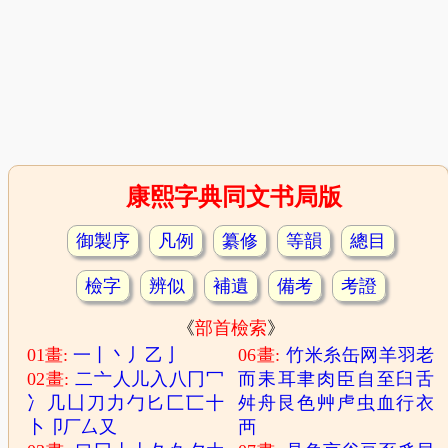
康熙字典同文书局版
御製序
凡例
纂修
等韻
總目
檢字
辨似
補遺
備考
考證
《
部首檢索
》
01畫:
一
丨
丶
丿
乙
亅
06畫:
竹
米
糸
缶
网
羊
羽
老
02畫:
二
亠
人
儿
入
八
冂
冖
而
耒
耳
聿
肉
臣
自
至
臼
舌
冫
几
凵
刀
力
勹
匕
匚
匸
十
舛
舟
艮
色
艸
虍
虫
血
行
衣
卜
卩
厂
厶
又
襾