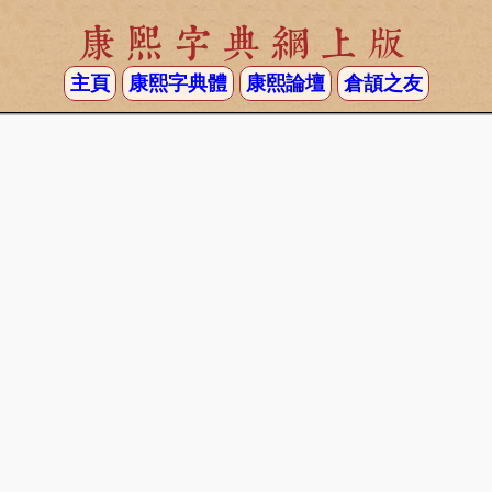
康熙字典網上版
主頁
康熙字典體
康熙論壇
倉頡之友