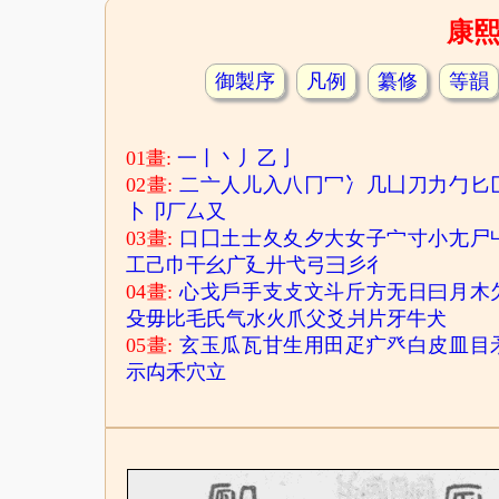
康
御製序
凡例
纂修
等韻
01畫:
一
丨
丶
丿
乙
亅
02畫:
二
亠
人
儿
入
八
冂
冖
冫
几
凵
刀
力
勹
匕
卜
卩
厂
厶
又
03畫:
口
囗
土
士
夂
夊
夕
大
女
子
宀
寸
小
尢
尸
工
己
巾
干
幺
广
廴
廾
弋
弓
彐
彡
彳
04畫:
心
戈
戶
手
支
攴
文
斗
斤
方
无
日
曰
月
木
殳
毋
比
毛
氏
气
水
火
爪
父
爻
爿
片
牙
牛
犬
05畫:
玄
玉
瓜
瓦
甘
生
用
田
疋
疒
癶
白
皮
皿
目
示
禸
禾
穴
立