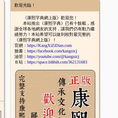
歡迎光臨！
《康熙字典網上版》歡迎您！
本站推出《康熙字典》已有十餘載，感
謝全球各地網友的支持，讓我們仍有動力繼
續努力！本站希望可以做到校對最完整的
舌
《康熙字典網上版》！
官網：
https://KangXiZiDian.com
酉
臉書：
https://facebook.com/kangxicj
油管：
https://youtube.com/@kangxicj
Ｂ站：
https://space.bilibili.com/362131683