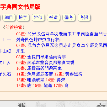
熙字典同文书局版
總目
檢字
辨似
補遺
備考
考證
《
部首檢索
》
06畫:
竹
米
糸
缶
网
羊
羽
老
而
耒
耳
聿
肉
臣
自
至
臼
匚
匸
十
舛
舟
艮
色
艸
虍
虫
血
行
衣
襾
07畫:
見
角
言
谷
豆
豕
豸
貝
赤
走
足
身
車
辛
辰
辵
邑
屮
山
巛
釆
里
08畫:
金
長
門
阜
隶
隹
雨
靑
非
欠
止
歹
09畫:
面
革
韋
韭
音
頁
風
飛
食
首
香
10畫:
馬
骨
高
髟
鬥
鬯
鬲
鬼
矛
矢
石
11畫:
魚
鳥
鹵
鹿
麥
麻
12畫:
黃
黍
黑
黹
13畫:
黽
鼎
鼓
鼠
14畫:
鼻
齊
15畫:
齒
16畫:
龍
龜
17畫:
龠