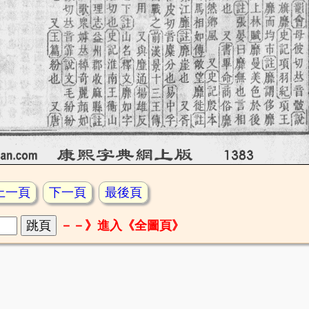
上一頁
下一頁
最後頁
－－》進入《全圖頁》