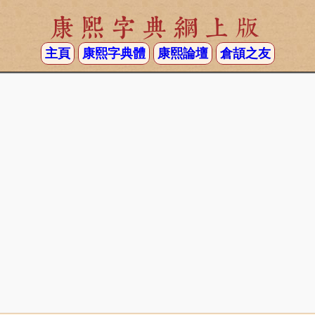
康熙字典網上版
主頁
康熙字典體
康熙論壇
倉頡之友