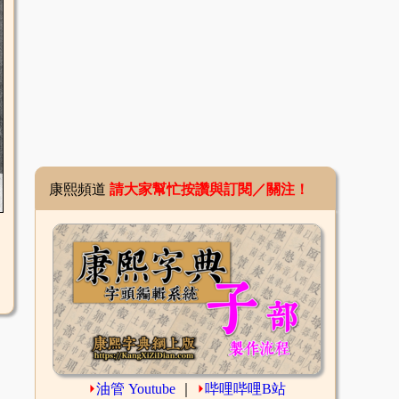
康熙頻道
請大家幫忙按讚與訂閱／關注！
⏵
油管 Youtube
｜
⏵
哔哩哔哩B站