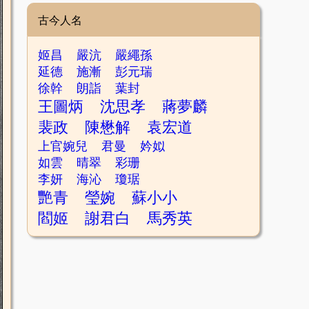
古今人名
姬昌
嚴沆
嚴繩孫
延德
施漸
彭元瑞
徐幹
朗詣
葉封
王圖炳
沈思孝
蔣夢麟
裴政
陳懋解
袁宏道
上官婉兒
君曼
妗姒
如雲
晴翠
彩珊
李妍
海沁
瓊琚
艷青
瑩婉
蘇小小
閻姬
謝君白
馬秀英