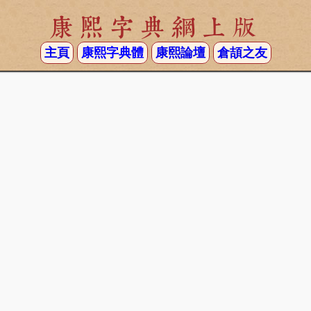
康熙字典網上版
主頁
康熙字典體
康熙論壇
倉頡之友