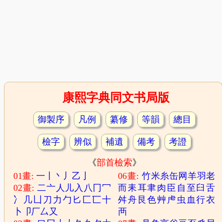
康熙字典同文书局版
御製序
凡例
纂修
等韻
總目
檢字
辨似
補遺
備考
考證
《
部首檢索
》
01畫:
一
丨
丶
丿
乙
亅
06畫:
竹
米
糸
缶
网
羊
羽
老
02畫:
二
亠
人
儿
入
八
冂
冖
而
耒
耳
聿
肉
臣
自
至
臼
舌
冫
几
凵
刀
力
勹
匕
匚
匸
十
舛
舟
艮
色
艸
虍
虫
血
行
衣
卜
卩
厂
厶
又
襾