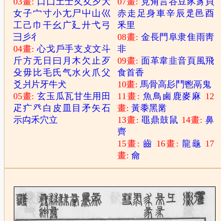
03畫:
口
囗
土
士
夂
夊
夕
大
07畫:
見
角
言
谷
豆
豕
豸
貝
女
子
宀
寸
小
尢
尸
屮
山
巛
赤
走
足
身
車
辛
辰
辵
邑
酉
工
己
巾
干
幺
广
廴
廾
弋
弓
釆
里
彐
彡
彳
08畫:
金
長
門
阜
隶
隹
雨
靑
04畫:
心
戈
戶
手
支
攴
文
斗
非
斤
方
无
日
曰
月
木
欠
止
歹
09畫:
面
革
韋
韭
音
頁
風
飛
殳
毋
比
毛
氏
气
水
火
爪
父
食
首
香
爻
爿
片
牙
牛
犬
10畫:
馬
骨
高
髟
鬥
鬯
鬲
鬼
05畫:
玄
玉
瓜
瓦
甘
生
用
田
11畫:
魚
鳥
鹵
鹿
麥
麻
12
疋
疒
癶
白
皮
皿
目
矛
矢
石
畫:
黃
黍
黑
黹
示
禸
禾
穴
立
13畫:
黽
鼎
鼓
鼠
14畫:
鼻
齊
15畫:
齒
16畫:
龍
龜
17
畫:
龠