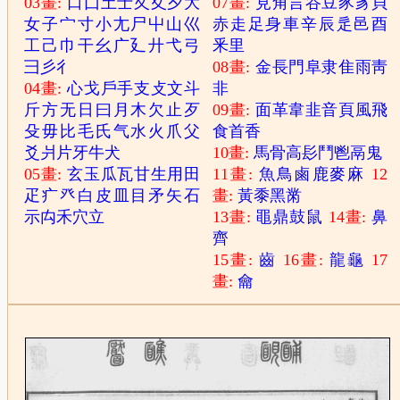
03畫:
口
囗
土
士
夂
夊
夕
大
07畫:
見
角
言
谷
豆
豕
豸
貝
女
子
宀
寸
小
尢
尸
屮
山
巛
赤
走
足
身
車
辛
辰
辵
邑
酉
工
己
巾
干
幺
广
廴
廾
弋
弓
釆
里
彐
彡
彳
08畫:
金
長
門
阜
隶
隹
雨
靑
04畫:
心
戈
戶
手
支
攴
文
斗
非
斤
方
无
日
曰
月
木
欠
止
歹
09畫:
面
革
韋
韭
音
頁
風
飛
殳
毋
比
毛
氏
气
水
火
爪
父
食
首
香
爻
爿
片
牙
牛
犬
10畫:
馬
骨
高
髟
鬥
鬯
鬲
鬼
05畫:
玄
玉
瓜
瓦
甘
生
用
田
11畫:
魚
鳥
鹵
鹿
麥
麻
12
疋
疒
癶
白
皮
皿
目
矛
矢
石
畫:
黃
黍
黑
黹
示
禸
禾
穴
立
13畫:
黽
鼎
鼓
鼠
14畫:
鼻
齊
15畫:
齒
16畫:
龍
龜
17
畫:
龠