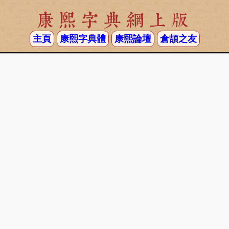
康熙字典網上版
主頁
康熙字典體
康熙論壇
倉頡之友