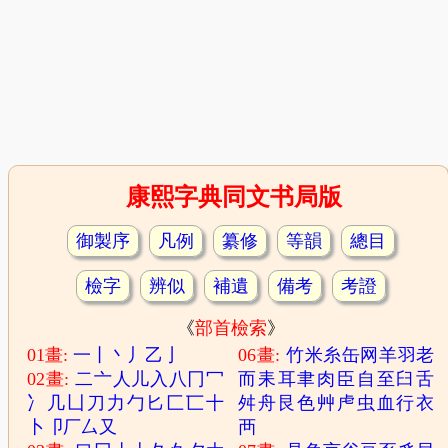
康熙字典同文书局版
御製序
凡例
纂修
等韻
總目
檢字
辨似
補遺
備考
考證
《
部首檢索
》
01畫:
一
丨
丶
丿
乙
亅
06畫:
竹
米
糸
缶
网
羊
羽
老
02畫:
二
亠
人
儿
入
八
冂
冖
而
耒
耳
聿
肉
臣
自
至
臼
舌
冫
几
凵
刀
力
勹
匕
匚
匸
十
舛
舟
艮
色
艸
虍
虫
血
行
衣
卜
卩
厂
厶
又
襾