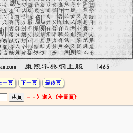
上一頁
下一頁
最後頁
－－》進入《全圖頁》