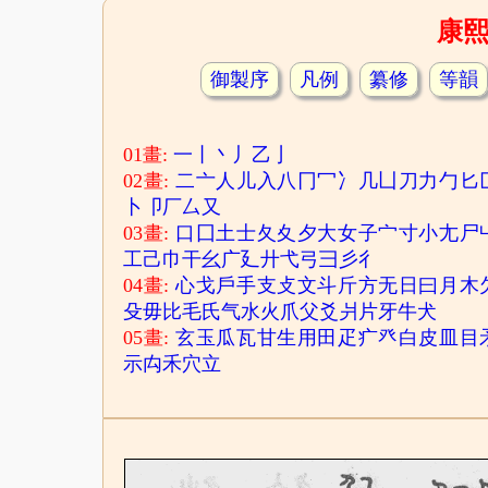
康
御製序
凡例
纂修
等韻
01畫:
一
丨
丶
丿
乙
亅
02畫:
二
亠
人
儿
入
八
冂
冖
冫
几
凵
刀
力
勹
匕
卜
卩
厂
厶
又
03畫:
口
囗
土
士
夂
夊
夕
大
女
子
宀
寸
小
尢
尸
工
己
巾
干
幺
广
廴
廾
弋
弓
彐
彡
彳
04畫:
心
戈
戶
手
支
攴
文
斗
斤
方
无
日
曰
月
木
殳
毋
比
毛
氏
气
水
火
爪
父
爻
爿
片
牙
牛
犬
05畫:
玄
玉
瓜
瓦
甘
生
用
田
疋
疒
癶
白
皮
皿
目
示
禸
禾
穴
立