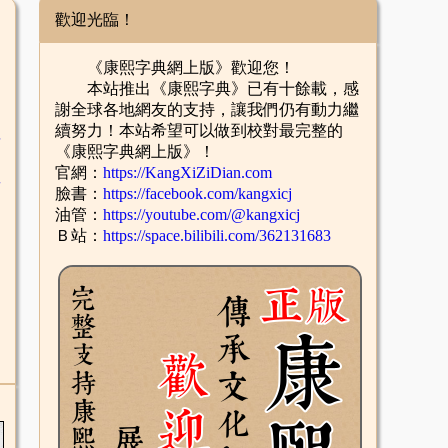
歡迎光臨！
《康熙字典網上版》歡迎您！
本站推出《康熙字典》已有十餘載，感
謝全球各地網友的支持，讓我們仍有動力繼
續努力！本站希望可以做到校對最完整的
舌
《康熙字典網上版》！
官網：
https://KangXiZiDian.com
酉
臉書：
https://facebook.com/kangxicj
油管：
https://youtube.com/@kangxicj
Ｂ站：
https://space.bilibili.com/362131683