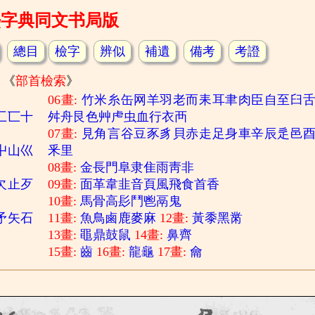
熙字典同文书局版
總目
檢字
辨似
補遺
備考
考證
《
部首檢索
》
06畫:
竹
米
糸
缶
网
羊
羽
老
而
耒
耳
聿
肉
臣
自
至
臼
匚
匸
十
舛
舟
艮
色
艸
虍
虫
血
行
衣
襾
07畫:
見
角
言
谷
豆
豕
豸
貝
赤
走
足
身
車
辛
辰
辵
邑
屮
山
巛
釆
里
08畫:
金
長
門
阜
隶
隹
雨
靑
非
欠
止
歹
09畫:
面
革
韋
韭
音
頁
風
飛
食
首
香
10畫:
馬
骨
高
髟
鬥
鬯
鬲
鬼
矛
矢
石
11畫:
魚
鳥
鹵
鹿
麥
麻
12畫:
黃
黍
黑
黹
13畫:
黽
鼎
鼓
鼠
14畫:
鼻
齊
15畫:
齒
16畫:
龍
龜
17畫:
龠