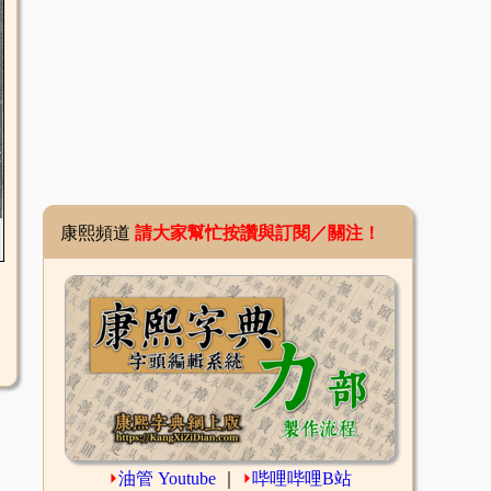
康熙頻道
請大家幫忙按讚與訂閱／關注！
⏵
油管 Youtube
｜
⏵
哔哩哔哩B站