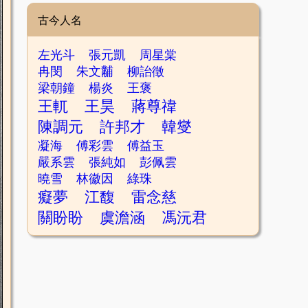
古今人名
左光斗
張元凱
周星棠
冉閔
朱文黼
柳詒徵
梁朝鐘
楊炎
王褒
王軏
王昊
蔣尊禕
陳調元
許邦才
韓燮
凝海
傅彩雲
傅益玉
嚴系雲
張純如
彭佩雲
曉雪
林徽因
綠珠
癡夢
江馥
雷念慈
關盼盼
虞澹涵
馮沅君