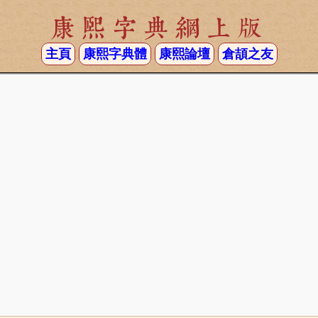
康熙字典網上版
主頁
康熙字典體
康熙論壇
倉頡之友