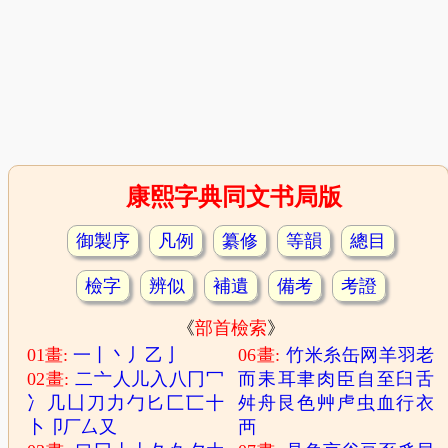
康熙字典同文书局版
御製序
凡例
纂修
等韻
總目
檢字
辨似
補遺
備考
考證
《
部首檢索
》
01畫:
一
丨
丶
丿
乙
亅
06畫:
竹
米
糸
缶
网
羊
羽
老
02畫:
二
亠
人
儿
入
八
冂
冖
而
耒
耳
聿
肉
臣
自
至
臼
舌
冫
几
凵
刀
力
勹
匕
匚
匸
十
舛
舟
艮
色
艸
虍
虫
血
行
衣
卜
卩
厂
厶
又
襾