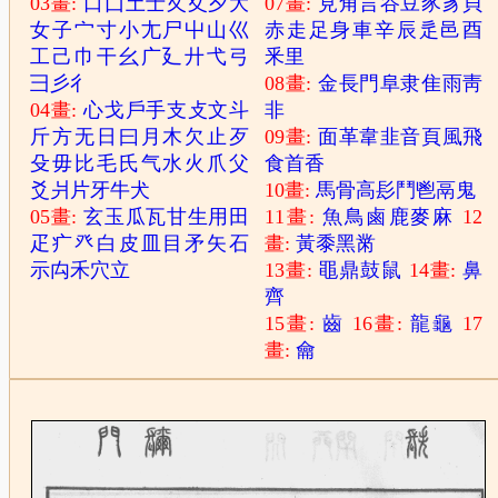
03畫:
口
囗
土
士
夂
夊
夕
大
07畫:
見
角
言
谷
豆
豕
豸
貝
女
子
宀
寸
小
尢
尸
屮
山
巛
赤
走
足
身
車
辛
辰
辵
邑
酉
工
己
巾
干
幺
广
廴
廾
弋
弓
釆
里
彐
彡
彳
08畫:
金
長
門
阜
隶
隹
雨
靑
04畫:
心
戈
戶
手
支
攴
文
斗
非
斤
方
无
日
曰
月
木
欠
止
歹
09畫:
面
革
韋
韭
音
頁
風
飛
殳
毋
比
毛
氏
气
水
火
爪
父
食
首
香
爻
爿
片
牙
牛
犬
10畫:
馬
骨
高
髟
鬥
鬯
鬲
鬼
05畫:
玄
玉
瓜
瓦
甘
生
用
田
11畫:
魚
鳥
鹵
鹿
麥
麻
12
疋
疒
癶
白
皮
皿
目
矛
矢
石
畫:
黃
黍
黑
黹
示
禸
禾
穴
立
13畫:
黽
鼎
鼓
鼠
14畫:
鼻
齊
15畫:
齒
16畫:
龍
龜
17
畫:
龠