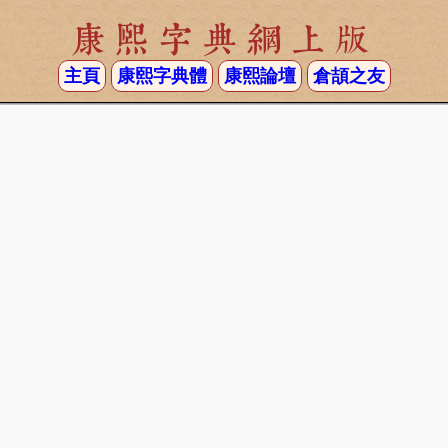
康熙字典網上版
主頁
康熙字典體
康熙論壇
倉頡之友