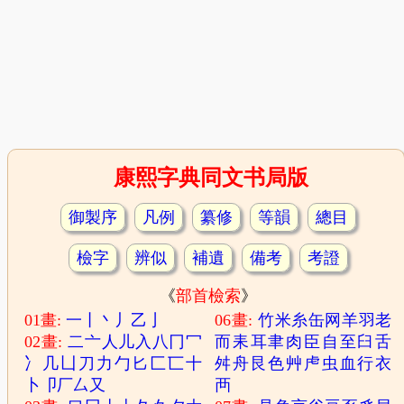
康熙字典同文书局版
御製序
凡例
纂修
等韻
總目
檢字
辨似
補遺
備考
考證
《
部首檢索
》
01畫:
一
丨
丶
丿
乙
亅
06畫:
竹
米
糸
缶
网
羊
羽
老
02畫:
二
亠
人
儿
入
八
冂
冖
而
耒
耳
聿
肉
臣
自
至
臼
舌
冫
几
凵
刀
力
勹
匕
匚
匸
十
舛
舟
艮
色
艸
虍
虫
血
行
衣
卜
卩
厂
厶
又
襾