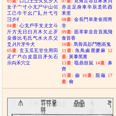
03畫:
口
囗
土
士
夂
夊
夕
大
07畫:
見
角
言
谷
豆
豕
豸
貝
女
子
宀
寸
小
尢
尸
屮
山
巛
赤
走
足
身
車
辛
辰
辵
邑
酉
工
己
巾
干
幺
广
廴
廾
弋
弓
釆
里
彐
彡
彳
08畫:
金
長
門
阜
隶
隹
雨
靑
04畫:
心
戈
戶
手
支
攴
文
斗
非
斤
方
无
日
曰
月
木
欠
止
歹
09畫:
面
革
韋
韭
音
頁
風
飛
殳
毋
比
毛
氏
气
水
火
爪
父
食
首
香
爻
爿
片
牙
牛
犬
10畫:
馬
骨
高
髟
鬥
鬯
鬲
鬼
05畫:
玄
玉
瓜
瓦
甘
生
用
田
11畫:
魚
鳥
鹵
鹿
麥
麻
12
疋
疒
癶
白
皮
皿
目
矛
矢
石
畫:
黃
黍
黑
黹
示
禸
禾
穴
立
13畫:
黽
鼎
鼓
鼠
14畫:
鼻
齊
15畫:
齒
16畫:
龍
龜
17
畫:
龠