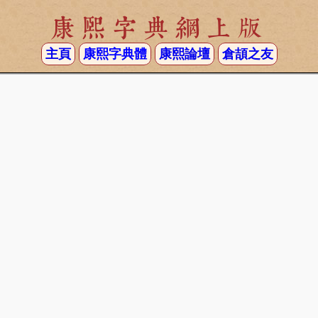
康熙字典網上版
主頁
康熙字典體
康熙論壇
倉頡之友