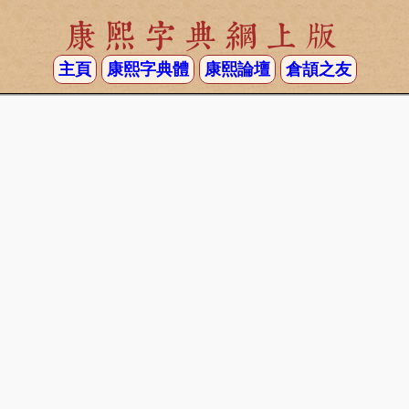
康熙字典網上版
主頁
康熙字典體
康熙論壇
倉頡之友