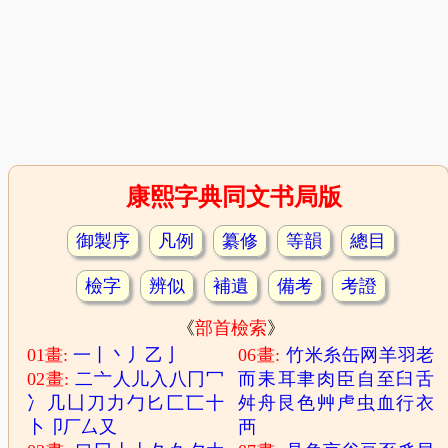
康熙字典同文书局版
御製序
凡例
纂修
等韻
總目
檢字
辨似
補遺
備考
考證
《
部首檢索
》
01畫:
一
丨
丶
丿
乙
亅
06畫:
竹
米
糸
缶
网
羊
羽
老
02畫:
二
亠
人
儿
入
八
冂
冖
而
耒
耳
聿
肉
臣
自
至
臼
舌
冫
几
凵
刀
力
勹
匕
匚
匸
十
舛
舟
艮
色
艸
虍
虫
血
行
衣
卜
卩
厂
厶
又
襾