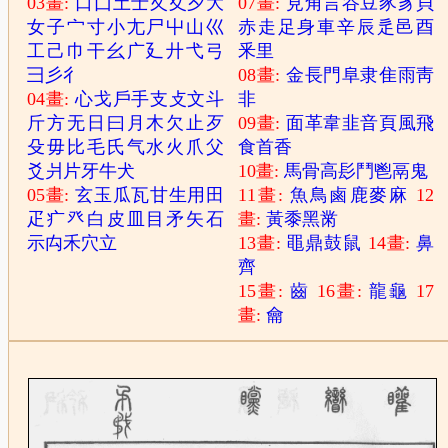
03畫:
口
囗
土
士
夂
夊
夕
大
07畫:
見
角
言
谷
豆
豕
豸
貝
女
子
宀
寸
小
尢
尸
屮
山
巛
赤
走
足
身
車
辛
辰
辵
邑
酉
工
己
巾
干
幺
广
廴
廾
弋
弓
釆
里
彐
彡
彳
08畫:
金
長
門
阜
隶
隹
雨
靑
04畫:
心
戈
戶
手
支
攴
文
斗
非
斤
方
无
日
曰
月
木
欠
止
歹
09畫:
面
革
韋
韭
音
頁
風
飛
殳
毋
比
毛
氏
气
水
火
爪
父
食
首
香
爻
爿
片
牙
牛
犬
10畫:
馬
骨
高
髟
鬥
鬯
鬲
鬼
05畫:
玄
玉
瓜
瓦
甘
生
用
田
11畫:
魚
鳥
鹵
鹿
麥
麻
12
疋
疒
癶
白
皮
皿
目
矛
矢
石
畫:
黃
黍
黑
黹
示
禸
禾
穴
立
13畫:
黽
鼎
鼓
鼠
14畫:
鼻
齊
15畫:
齒
16畫:
龍
龜
17
畫:
龠