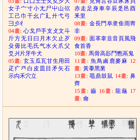
03畫:
口
囗
土
士
夂
夊
夕
大
07畫:
見
角
言
谷
豆
豕
豸
貝
女
子
宀
寸
小
尢
尸
屮
山
巛
赤
走
足
身
車
辛
辰
辵
邑
酉
工
己
巾
干
幺
广
廴
廾
弋
弓
釆
里
彐
彡
彳
08畫:
金
長
門
阜
隶
隹
雨
靑
04畫:
心
戈
戶
手
支
攴
文
斗
非
斤
方
无
日
曰
月
木
欠
止
歹
09畫:
面
革
韋
韭
音
頁
風
飛
殳
毋
比
毛
氏
气
水
火
爪
父
食
首
香
爻
爿
片
牙
牛
犬
10畫:
馬
骨
高
髟
鬥
鬯
鬲
鬼
05畫:
玄
玉
瓜
瓦
甘
生
用
田
11畫:
魚
鳥
鹵
鹿
麥
麻
12
疋
疒
癶
白
皮
皿
目
矛
矢
石
畫:
黃
黍
黑
黹
示
禸
禾
穴
立
13畫:
黽
鼎
鼓
鼠
14畫:
鼻
齊
15畫:
齒
16畫:
龍
龜
17
畫:
龠