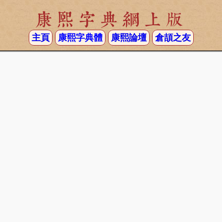
康熙字典網上版
主頁
康熙字典體
康熙論壇
倉頡之友