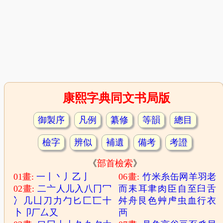
康熙字典同文书局版
御製序
凡例
纂修
等韻
總目
檢字
辨似
補遺
備考
考證
《
部首檢索
》
01畫:
一
丨
丶
丿
乙
亅
06畫:
竹
米
糸
缶
网
羊
羽
老
02畫:
二
亠
人
儿
入
八
冂
冖
而
耒
耳
聿
肉
臣
自
至
臼
舌
冫
几
凵
刀
力
勹
匕
匚
匸
十
舛
舟
艮
色
艸
虍
虫
血
行
衣
卜
卩
厂
厶
又
襾