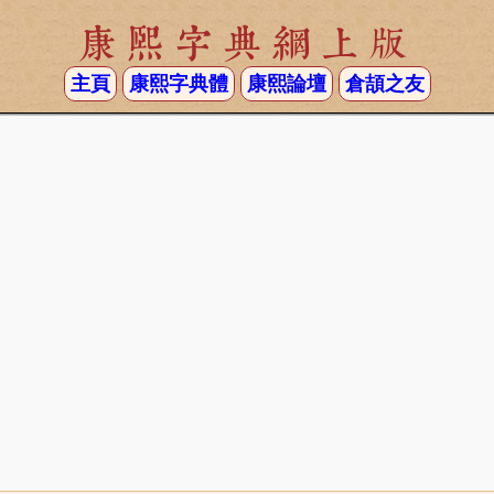
康熙字典網上版
主頁
康熙字典體
康熙論壇
倉頡之友