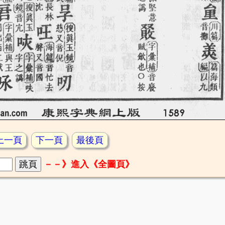
上一頁
下一頁
最後頁
－－》進入《全圖頁》