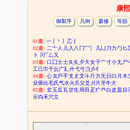
康
御製序
凡例
纂修
等韻
01畫:
一
丨
丶
丿
乙
亅
02畫:
二
亠
人
儿
入
八
冂
冖
冫
几
凵
刀
力
勹
匕
卜
卩
厂
厶
又
03畫:
口
囗
土
士
夂
夊
夕
大
女
子
宀
寸
小
尢
尸
工
己
巾
干
幺
广
廴
廾
弋
弓
彐
彡
彳
04畫:
心
戈
戶
手
支
攴
文
斗
斤
方
无
日
曰
月
木
殳
毋
比
毛
氏
气
水
火
爪
父
爻
爿
片
牙
牛
犬
05畫:
玄
玉
瓜
瓦
甘
生
用
田
疋
疒
癶
白
皮
皿
目
示
禸
禾
穴
立