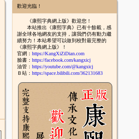
歡迎光臨！
《康熙字典網上版》歡迎您！
本站推出《康熙字典》已有十餘載，感
謝全球各地網友的支持，讓我們仍有動力繼
續努力！本站希望可以做到校對最完整的
舌
《康熙字典網上版》！
官網：
https://KangXiZiDian.com
酉
臉書：
https://facebook.com/kangxicj
油管：
https://youtube.com/@kangxicj
Ｂ站：
https://space.bilibili.com/362131683