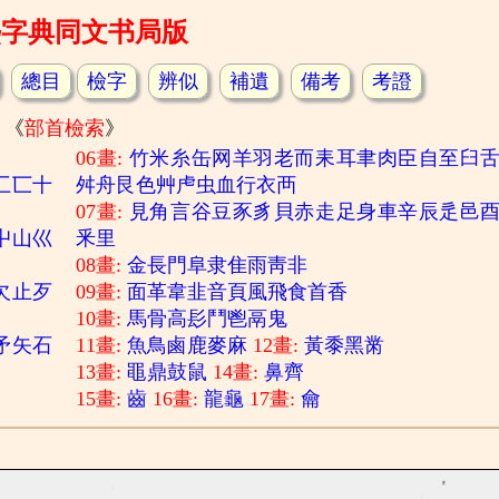
熙字典同文书局版
總目
檢字
辨似
補遺
備考
考證
《
部首檢索
》
06畫:
竹
米
糸
缶
网
羊
羽
老
而
耒
耳
聿
肉
臣
自
至
臼
匚
匸
十
舛
舟
艮
色
艸
虍
虫
血
行
衣
襾
07畫:
見
角
言
谷
豆
豕
豸
貝
赤
走
足
身
車
辛
辰
辵
邑
屮
山
巛
釆
里
08畫:
金
長
門
阜
隶
隹
雨
靑
非
欠
止
歹
09畫:
面
革
韋
韭
音
頁
風
飛
食
首
香
10畫:
馬
骨
高
髟
鬥
鬯
鬲
鬼
矛
矢
石
11畫:
魚
鳥
鹵
鹿
麥
麻
12畫:
黃
黍
黑
黹
13畫:
黽
鼎
鼓
鼠
14畫:
鼻
齊
15畫:
齒
16畫:
龍
龜
17畫:
龠