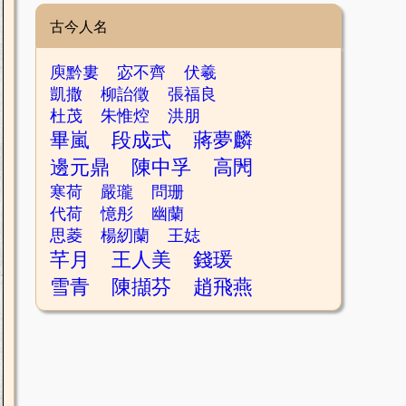
古今人名
庾黔婁
宓不齊
伏羲
凱撒
柳詒徵
張福良
杜茂
朱惟焢
洪朋
畢嵐
段成式
蔣夢麟
邊元鼎
陳中孚
高閌
寒荷
嚴瓏
問珊
代荷
憶彤
幽蘭
思菱
楊紉蘭
王娡
芊月
王人美
錢瑗
雪青
陳擷芬
趙飛燕