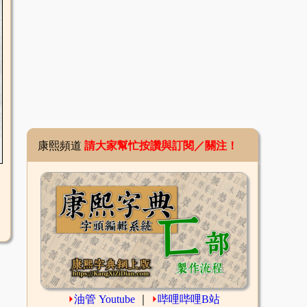
康熙頻道
請大家幫忙按讚與訂閱／關注！
⏵
油管 Youtube
｜
⏵
哔哩哔哩B站