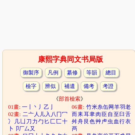
康熙字典同文书局版
御製序
凡例
纂修
等韻
總目
檢字
辨似
補遺
備考
考證
《
部首檢索
》
01畫:
一
丨
丶
丿
乙
亅
06畫:
竹
米
糸
缶
网
羊
羽
老
02畫:
二
亠
人
儿
入
八
冂
冖
而
耒
耳
聿
肉
臣
自
至
臼
舌
冫
几
凵
刀
力
勹
匕
匚
匸
十
舛
舟
艮
色
艸
虍
虫
血
行
衣
卜
卩
厂
厶
又
襾