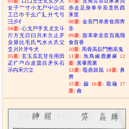
03畫:
口
囗
土
士
夂
夊
夕
大
07畫:
見
角
言
谷
豆
豕
豸
貝
女
子
宀
寸
小
尢
尸
屮
山
巛
赤
走
足
身
車
辛
辰
辵
邑
酉
工
己
巾
干
幺
广
廴
廾
弋
弓
釆
里
彐
彡
彳
08畫:
金
長
門
阜
隶
隹
雨
靑
04畫:
心
戈
戶
手
支
攴
文
斗
非
斤
方
无
日
曰
月
木
欠
止
歹
09畫:
面
革
韋
韭
音
頁
風
飛
殳
毋
比
毛
氏
气
水
火
爪
父
食
首
香
爻
爿
片
牙
牛
犬
10畫:
馬
骨
高
髟
鬥
鬯
鬲
鬼
05畫:
玄
玉
瓜
瓦
甘
生
用
田
11畫:
魚
鳥
鹵
鹿
麥
麻
12
疋
疒
癶
白
皮
皿
目
矛
矢
石
畫:
黃
黍
黑
黹
示
禸
禾
穴
立
13畫:
黽
鼎
鼓
鼠
14畫:
鼻
齊
15畫:
齒
16畫:
龍
龜
17
畫:
龠