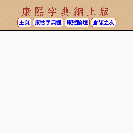
康熙字典網上版
主頁
康熙字典體
康熙論壇
倉頡之友