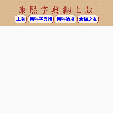
康熙字典網上版
主頁
康熙字典體
康熙論壇
倉頡之友