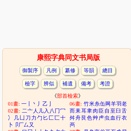
康熙字典同文书局版
御製序
凡例
纂修
等韻
總目
檢字
辨似
補遺
備考
考證
《
部首檢索
》
01畫:
一
丨
丶
丿
乙
亅
06畫:
竹
米
糸
缶
网
羊
羽
老
02畫:
二
亠
人
儿
入
八
冂
冖
而
耒
耳
聿
肉
臣
自
至
臼
舌
冫
几
凵
刀
力
勹
匕
匚
匸
十
舛
舟
艮
色
艸
虍
虫
血
行
衣
卜
卩
厂
厶
又
襾