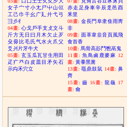
03畫:
口
囗
土
士
夂
夊
夕
大
07畫:
見
角
言
谷
豆
豕
豸
貝
女
子
宀
寸
小
尢
尸
屮
山
巛
赤
走
足
身
車
辛
辰
辵
邑
酉
工
己
巾
干
幺
广
廴
廾
弋
弓
釆
里
彐
彡
彳
08畫:
金
長
門
阜
隶
隹
雨
靑
04畫:
心
戈
戶
手
支
攴
文
斗
非
斤
方
无
日
曰
月
木
欠
止
歹
09畫:
面
革
韋
韭
音
頁
風
飛
殳
毋
比
毛
氏
气
水
火
爪
父
食
首
香
爻
爿
片
牙
牛
犬
10畫:
馬
骨
高
髟
鬥
鬯
鬲
鬼
05畫:
玄
玉
瓜
瓦
甘
生
用
田
11畫:
魚
鳥
鹵
鹿
麥
麻
12
疋
疒
癶
白
皮
皿
目
矛
矢
石
畫:
黃
黍
黑
黹
示
禸
禾
穴
立
13畫:
黽
鼎
鼓
鼠
14畫:
鼻
齊
15畫:
齒
16畫:
龍
龜
17
畫:
龠