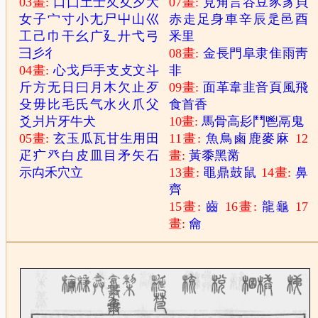
03畫:
口
囗
土
士
夂
夊
夕
大
07畫:
見
角
言
谷
豆
豕
豸
貝
女
子
宀
寸
小
尢
尸
屮
山
巛
赤
走
足
身
車
辛
辰
辵
邑
酉
工
己
巾
干
幺
广
廴
廾
弋
弓
釆
里
彐
彡
彳
08畫:
金
長
門
阜
隶
隹
雨
靑
04畫:
心
戈
戶
手
支
攴
文
斗
非
斤
方
无
日
曰
月
木
欠
止
歹
09畫:
面
革
韋
韭
音
頁
風
飛
殳
毋
比
毛
氏
气
水
火
爪
父
食
首
香
爻
爿
片
牙
牛
犬
10畫:
馬
骨
高
髟
鬥
鬯
鬲
鬼
05畫:
玄
玉
瓜
瓦
甘
生
用
田
11畫:
魚
鳥
鹵
鹿
麥
麻
12
疋
疒
癶
白
皮
皿
目
矛
矢
石
畫:
黃
黍
黑
黹
示
禸
禾
穴
立
13畫:
黽
鼎
鼓
鼠
14畫:
鼻
齊
15畫:
齒
16畫:
龍
龜
17
畫:
龠