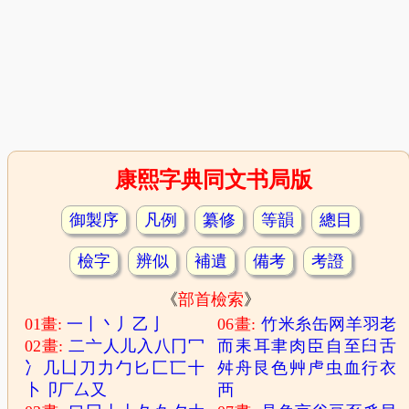
康熙字典同文书局版
御製序
凡例
纂修
等韻
總目
檢字
辨似
補遺
備考
考證
《
部首檢索
》
01畫:
一
丨
丶
丿
乙
亅
06畫:
竹
米
糸
缶
网
羊
羽
老
02畫:
二
亠
人
儿
入
八
冂
冖
而
耒
耳
聿
肉
臣
自
至
臼
舌
冫
几
凵
刀
力
勹
匕
匚
匸
十
舛
舟
艮
色
艸
虍
虫
血
行
衣
卜
卩
厂
厶
又
襾