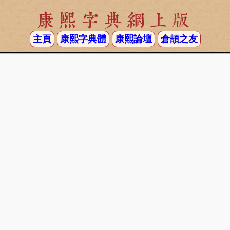
康熙字典網上版
主頁
康熙字典體
康熙論壇
倉頡之友