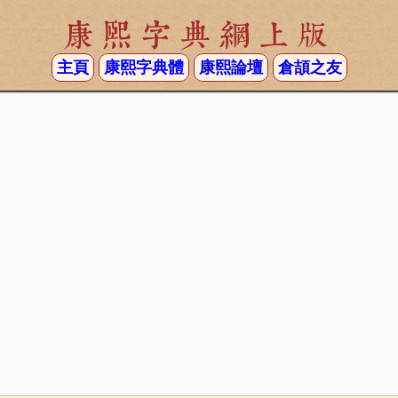
康熙字典網上版
主頁
康熙字典體
康熙論壇
倉頡之友