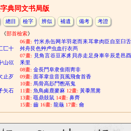
熙字典同文书局版
總目
檢字
辨似
補遺
備考
考證
《
部首檢索
》
06畫:
竹
米
糸
缶
网
羊
羽
老
而
耒
耳
聿
肉
臣
自
至
臼
匚
匸
十
舛
舟
艮
色
艸
虍
虫
血
行
衣
襾
07畫:
見
角
言
谷
豆
豕
豸
貝
赤
走
足
身
車
辛
辰
辵
邑
屮
山
巛
釆
里
08畫:
金
長
門
阜
隶
隹
雨
靑
非
欠
止
歹
09畫:
面
革
韋
韭
音
頁
風
飛
食
首
香
10畫:
馬
骨
高
髟
鬥
鬯
鬲
鬼
矛
矢
石
11畫:
魚
鳥
鹵
鹿
麥
麻
12畫:
黃
黍
黑
黹
13畫:
黽
鼎
鼓
鼠
14畫:
鼻
齊
15畫:
齒
16畫:
龍
龜
17畫:
龠