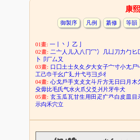
康
御製序
凡例
纂修
等韻
01畫:
一
丨
丶
丿
乙
亅
02畫:
二
亠
人
儿
入
八
冂
冖
冫
几
凵
刀
力
勹
匕
卜
卩
厂
厶
又
03畫:
口
囗
土
士
夂
夊
夕
大
女
子
宀
寸
小
尢
尸
工
己
巾
干
幺
广
廴
廾
弋
弓
彐
彡
彳
04畫:
心
戈
戶
手
支
攴
文
斗
斤
方
无
日
曰
月
木
殳
毋
比
毛
氏
气
水
火
爪
父
爻
爿
片
牙
牛
犬
05畫:
玄
玉
瓜
瓦
甘
生
用
田
疋
疒
癶
白
皮
皿
目
示
禸
禾
穴
立