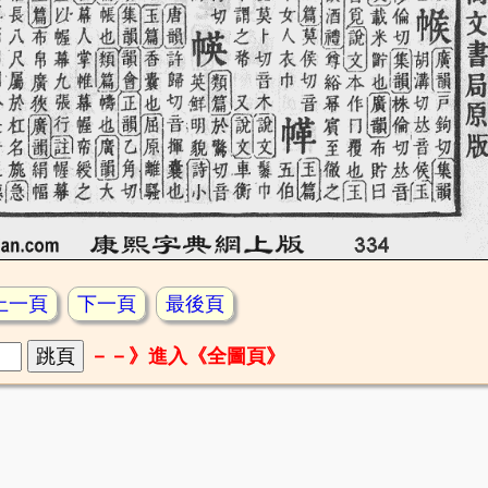
上一頁
下一頁
最後頁
－－》進入《全圖頁》