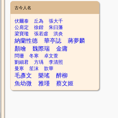
古今人名
伏爾泰
丘為
張大千
公肩定
徐鍇
朱曰藩
梁寶璼
張若虛
洪炎
納蘭性德
華亭誌
蔣夢麟
顏噲
魏際瑞
金庸
問珊
冬寒
卓文萱
劉細君
方瑀
李清照
曼寒
笙沫
歆華
毛彥文
樂瑤
醉柳
魚幼微
雅瑾
蔡文姬