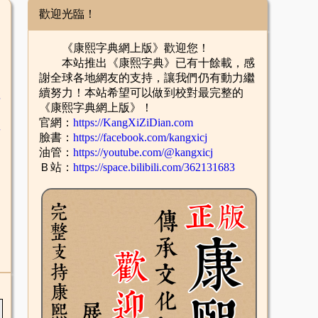
歡迎光臨！
《康熙字典網上版》歡迎您！
本站推出《康熙字典》已有十餘載，感
謝全球各地網友的支持，讓我們仍有動力繼
續努力！本站希望可以做到校對最完整的
舌
《康熙字典網上版》！
官網：
https://KangXiZiDian.com
酉
臉書：
https://facebook.com/kangxicj
油管：
https://youtube.com/@kangxicj
Ｂ站：
https://space.bilibili.com/362131683