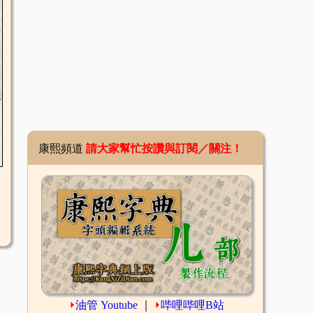
康熙頻道
請大家幫忙按讚與訂閱／關注！
⏵
油管 Youtube
｜
⏵
哔哩哔哩B站