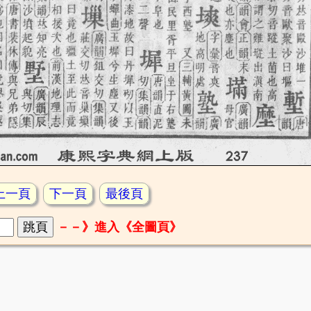
上一頁
下一頁
最後頁
－－》進入《全圖頁》