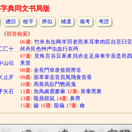
熙字典同文书局版
總目
檢字
辨似
補遺
備考
考證
《
部首檢索
》
06畫:
竹
米
糸
缶
网
羊
羽
老
而
耒
耳
聿
肉
臣
自
至
臼
匚
匸
十
舛
舟
艮
色
艸
虍
虫
血
行
衣
襾
07畫:
見
角
言
谷
豆
豕
豸
貝
赤
走
足
身
車
辛
辰
辵
邑
屮
山
巛
釆
里
08畫:
金
長
門
阜
隶
隹
雨
靑
非
欠
止
歹
09畫:
面
革
韋
韭
音
頁
風
飛
食
首
香
10畫:
馬
骨
高
髟
鬥
鬯
鬲
鬼
矛
矢
石
11畫:
魚
鳥
鹵
鹿
麥
麻
12畫:
黃
黍
黑
黹
13畫:
黽
鼎
鼓
鼠
14畫:
鼻
齊
15畫:
齒
16畫:
龍
龜
17畫:
龠