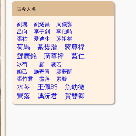
古今人名
劉瑰
劉燧昌
周儀顥
呂向
李子釗
李伯時
張祜
愛迪生
茅祖權
荷馬
綦毋潛
蔣尊禕
鄧廣銘
蔣尊禕
藍仁
冰芍
一顧
凌若
妲己
施寄青
廖夢醒
張竹君
盡落
素璇
水琴
王佩珩
魚幼微
鸞落
馮沅君
賀雙卿