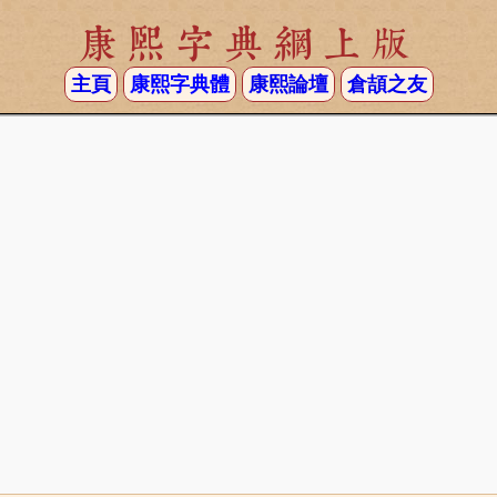
康熙字典網上版
主頁
康熙字典體
康熙論壇
倉頡之友