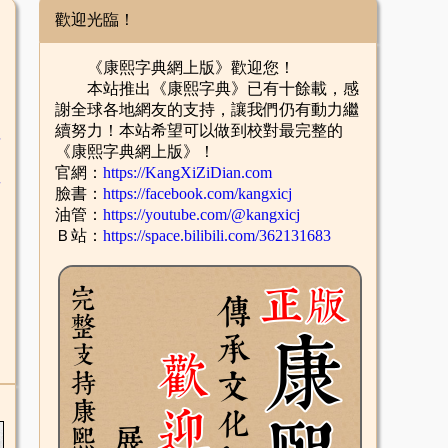
歡迎光臨！
《康熙字典網上版》歡迎您！
本站推出《康熙字典》已有十餘載，感
謝全球各地網友的支持，讓我們仍有動力繼
續努力！本站希望可以做到校對最完整的
舌
《康熙字典網上版》！
官網：
https://KangXiZiDian.com
酉
臉書：
https://facebook.com/kangxicj
油管：
https://youtube.com/@kangxicj
Ｂ站：
https://space.bilibili.com/362131683