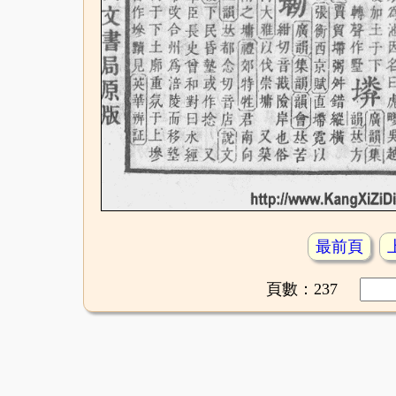
最前頁
頁數：237