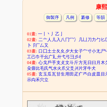
康
御製序
凡例
纂修
等韻
01畫:
一
丨
丶
丿
乙
亅
02畫:
二
亠
人
儿
入
八
冂
冖
冫
几
凵
刀
力
勹
匕
卜
卩
厂
厶
又
03畫:
口
囗
土
士
夂
夊
夕
大
女
子
宀
寸
小
尢
尸
工
己
巾
干
幺
广
廴
廾
弋
弓
彐
彡
彳
04畫:
心
戈
戶
手
支
攴
文
斗
斤
方
无
日
曰
月
木
殳
毋
比
毛
氏
气
水
火
爪
父
爻
爿
片
牙
牛
犬
05畫:
玄
玉
瓜
瓦
甘
生
用
田
疋
疒
癶
白
皮
皿
目
示
禸
禾
穴
立