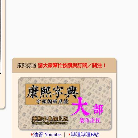
康熙頻道
請大家幫忙按讚與訂閱／關注！
⏵
油管 Youtube
｜
⏵
哔哩哔哩B站