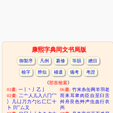
康熙字典同文书局版
御製序
凡例
纂修
等韻
總目
檢字
辨似
補遺
備考
考證
《
部首檢索
》
01畫:
一
丨
丶
丿
乙
亅
06畫:
竹
米
糸
缶
网
羊
羽
老
02畫:
二
亠
人
儿
入
八
冂
冖
而
耒
耳
聿
肉
臣
自
至
臼
舌
冫
几
凵
刀
力
勹
匕
匚
匸
十
舛
舟
艮
色
艸
虍
虫
血
行
衣
卜
卩
厂
厶
又
襾