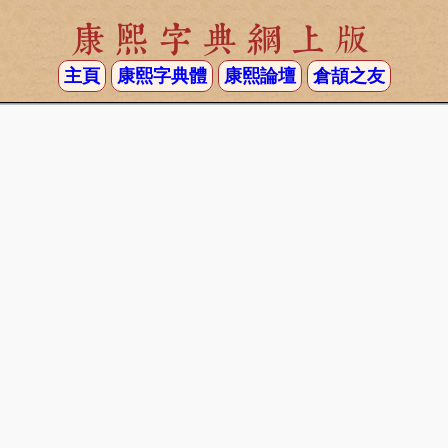
康熙字典網上版
主頁
康熙字典體
康熙論壇
倉頡之友