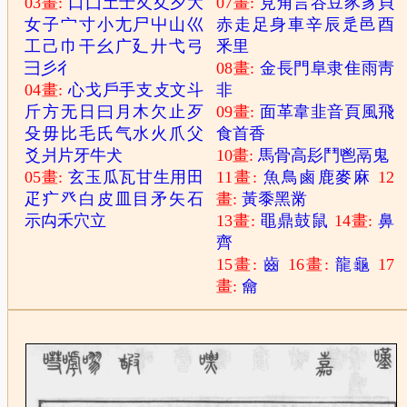
03畫:
口
囗
土
士
夂
夊
夕
大
07畫:
見
角
言
谷
豆
豕
豸
貝
女
子
宀
寸
小
尢
尸
屮
山
巛
赤
走
足
身
車
辛
辰
辵
邑
酉
工
己
巾
干
幺
广
廴
廾
弋
弓
釆
里
彐
彡
彳
08畫:
金
長
門
阜
隶
隹
雨
靑
04畫:
心
戈
戶
手
支
攴
文
斗
非
斤
方
无
日
曰
月
木
欠
止
歹
09畫:
面
革
韋
韭
音
頁
風
飛
殳
毋
比
毛
氏
气
水
火
爪
父
食
首
香
爻
爿
片
牙
牛
犬
10畫:
馬
骨
高
髟
鬥
鬯
鬲
鬼
05畫:
玄
玉
瓜
瓦
甘
生
用
田
11畫:
魚
鳥
鹵
鹿
麥
麻
12
疋
疒
癶
白
皮
皿
目
矛
矢
石
畫:
黃
黍
黑
黹
示
禸
禾
穴
立
13畫:
黽
鼎
鼓
鼠
14畫:
鼻
齊
15畫:
齒
16畫:
龍
龜
17
畫:
龠