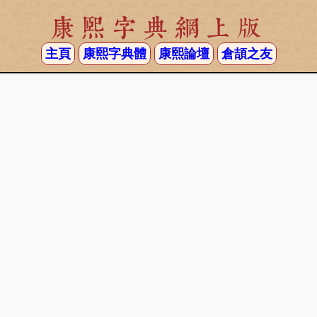
康熙字典網上版
主頁
康熙字典體
康熙論壇
倉頡之友