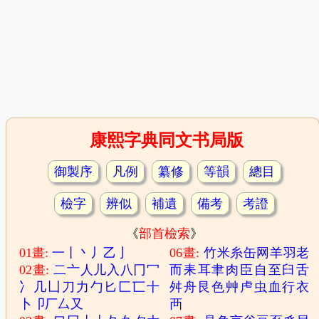
康熙字典同文书局版
御製序
凡例
纂修
等韻
總目
檢字
辨似
補遺
備考
考證
《
部首檢索
》
01畫:
一
丨
丶
丿
乙
亅
06畫:
竹
米
糸
缶
网
羊
羽
老
02畫:
二
亠
人
儿
入
八
冂
冖
而
耒
耳
聿
肉
臣
自
至
臼
舌
冫
几
凵
刀
力
勹
匕
匚
匸
十
舛
舟
艮
色
艸
虍
虫
血
行
衣
卜
卩
厂
厶
又
襾