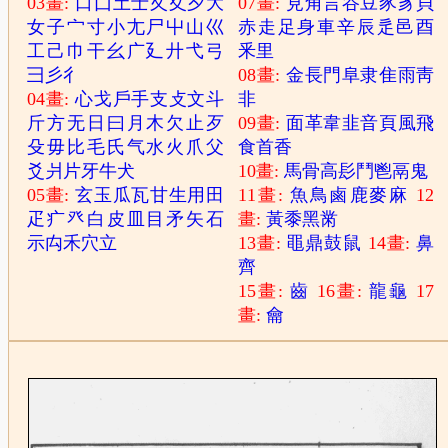
03畫:
口
囗
土
士
夂
夊
夕
大
07畫:
見
角
言
谷
豆
豕
豸
貝
女
子
宀
寸
小
尢
尸
屮
山
巛
赤
走
足
身
車
辛
辰
辵
邑
酉
工
己
巾
干
幺
广
廴
廾
弋
弓
釆
里
彐
彡
彳
08畫:
金
長
門
阜
隶
隹
雨
靑
04畫:
心
戈
戶
手
支
攴
文
斗
非
斤
方
无
日
曰
月
木
欠
止
歹
09畫:
面
革
韋
韭
音
頁
風
飛
殳
毋
比
毛
氏
气
水
火
爪
父
食
首
香
爻
爿
片
牙
牛
犬
10畫:
馬
骨
高
髟
鬥
鬯
鬲
鬼
05畫:
玄
玉
瓜
瓦
甘
生
用
田
11畫:
魚
鳥
鹵
鹿
麥
麻
12
疋
疒
癶
白
皮
皿
目
矛
矢
石
畫:
黃
黍
黑
黹
示
禸
禾
穴
立
13畫:
黽
鼎
鼓
鼠
14畫:
鼻
齊
15畫:
齒
16畫:
龍
龜
17
畫:
龠