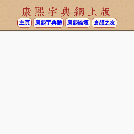
康熙字典網上版
主頁
康熙字典體
康熙論壇
倉頡之友