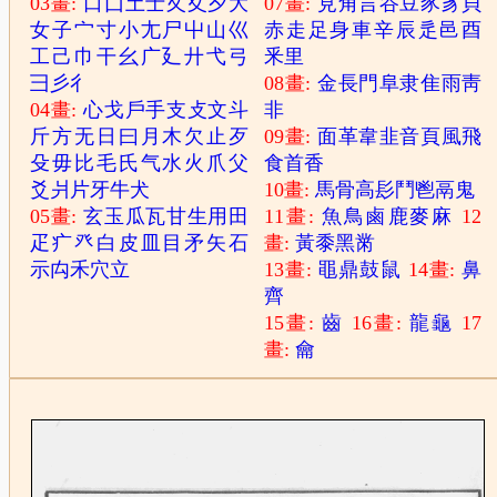
03畫:
口
囗
土
士
夂
夊
夕
大
07畫:
見
角
言
谷
豆
豕
豸
貝
女
子
宀
寸
小
尢
尸
屮
山
巛
赤
走
足
身
車
辛
辰
辵
邑
酉
工
己
巾
干
幺
广
廴
廾
弋
弓
釆
里
彐
彡
彳
08畫:
金
長
門
阜
隶
隹
雨
靑
04畫:
心
戈
戶
手
支
攴
文
斗
非
斤
方
无
日
曰
月
木
欠
止
歹
09畫:
面
革
韋
韭
音
頁
風
飛
殳
毋
比
毛
氏
气
水
火
爪
父
食
首
香
爻
爿
片
牙
牛
犬
10畫:
馬
骨
高
髟
鬥
鬯
鬲
鬼
05畫:
玄
玉
瓜
瓦
甘
生
用
田
11畫:
魚
鳥
鹵
鹿
麥
麻
12
疋
疒
癶
白
皮
皿
目
矛
矢
石
畫:
黃
黍
黑
黹
示
禸
禾
穴
立
13畫:
黽
鼎
鼓
鼠
14畫:
鼻
齊
15畫:
齒
16畫:
龍
龜
17
畫:
龠