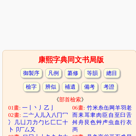
康熙字典同文书局版
御製序
凡例
纂修
等韻
總目
檢字
辨似
補遺
備考
考證
《
部首檢索
》
01畫:
一
丨
丶
丿
乙
亅
06畫:
竹
米
糸
缶
网
羊
羽
老
02畫:
二
亠
人
儿
入
八
冂
冖
而
耒
耳
聿
肉
臣
自
至
臼
舌
冫
几
凵
刀
力
勹
匕
匚
匸
十
舛
舟
艮
色
艸
虍
虫
血
行
衣
卜
卩
厂
厶
又
襾