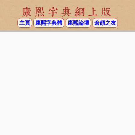
康熙字典網上版
主頁
康熙字典體
康熙論壇
倉頡之友