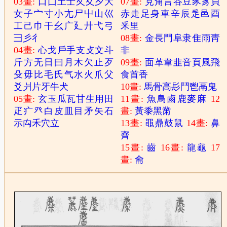
03畫:
口
囗
土
士
夂
夊
夕
大
07畫:
見
角
言
谷
豆
豕
豸
貝
女
子
宀
寸
小
尢
尸
屮
山
巛
赤
走
足
身
車
辛
辰
辵
邑
酉
工
己
巾
干
幺
广
廴
廾
弋
弓
釆
里
彐
彡
彳
08畫:
金
長
門
阜
隶
隹
雨
靑
04畫:
心
戈
戶
手
支
攴
文
斗
非
斤
方
无
日
曰
月
木
欠
止
歹
09畫:
面
革
韋
韭
音
頁
風
飛
殳
毋
比
毛
氏
气
水
火
爪
父
食
首
香
爻
爿
片
牙
牛
犬
10畫:
馬
骨
高
髟
鬥
鬯
鬲
鬼
05畫:
玄
玉
瓜
瓦
甘
生
用
田
11畫:
魚
鳥
鹵
鹿
麥
麻
12
疋
疒
癶
白
皮
皿
目
矛
矢
石
畫:
黃
黍
黑
黹
示
禸
禾
穴
立
13畫:
黽
鼎
鼓
鼠
14畫:
鼻
齊
15畫:
齒
16畫:
龍
龜
17
畫:
龠