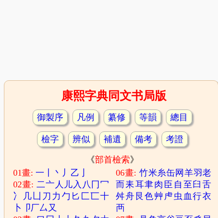
康熙字典同文书局版
御製序
凡例
纂修
等韻
總目
檢字
辨似
補遺
備考
考證
《
部首檢索
》
01畫:
一
丨
丶
丿
乙
亅
06畫:
竹
米
糸
缶
网
羊
羽
老
02畫:
二
亠
人
儿
入
八
冂
冖
而
耒
耳
聿
肉
臣
自
至
臼
舌
冫
几
凵
刀
力
勹
匕
匚
匸
十
舛
舟
艮
色
艸
虍
虫
血
行
衣
卜
卩
厂
厶
又
襾