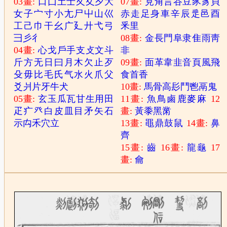
03畫:
口
囗
土
士
夂
夊
夕
大
07畫:
見
角
言
谷
豆
豕
豸
貝
女
子
宀
寸
小
尢
尸
屮
山
巛
赤
走
足
身
車
辛
辰
辵
邑
酉
工
己
巾
干
幺
广
廴
廾
弋
弓
釆
里
彐
彡
彳
08畫:
金
長
門
阜
隶
隹
雨
靑
04畫:
心
戈
戶
手
支
攴
文
斗
非
斤
方
无
日
曰
月
木
欠
止
歹
09畫:
面
革
韋
韭
音
頁
風
飛
殳
毋
比
毛
氏
气
水
火
爪
父
食
首
香
爻
爿
片
牙
牛
犬
10畫:
馬
骨
高
髟
鬥
鬯
鬲
鬼
05畫:
玄
玉
瓜
瓦
甘
生
用
田
11畫:
魚
鳥
鹵
鹿
麥
麻
12
疋
疒
癶
白
皮
皿
目
矛
矢
石
畫:
黃
黍
黑
黹
示
禸
禾
穴
立
13畫:
黽
鼎
鼓
鼠
14畫:
鼻
齊
15畫:
齒
16畫:
龍
龜
17
畫:
龠