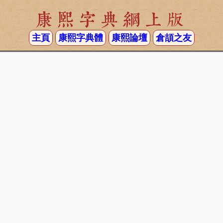
康熙字典網上版
主頁
康熙字典體
康熙論壇
倉頡之友