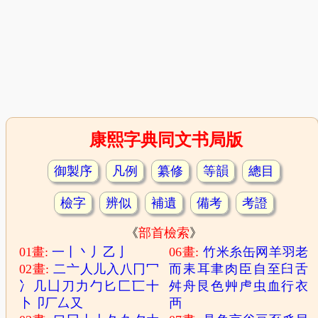
康熙字典同文书局版
御製序
凡例
纂修
等韻
總目
檢字
辨似
補遺
備考
考證
《
部首檢索
》
01畫:
一
丨
丶
丿
乙
亅
06畫:
竹
米
糸
缶
网
羊
羽
老
02畫:
二
亠
人
儿
入
八
冂
冖
而
耒
耳
聿
肉
臣
自
至
臼
舌
冫
几
凵
刀
力
勹
匕
匚
匸
十
舛
舟
艮
色
艸
虍
虫
血
行
衣
卜
卩
厂
厶
又
襾