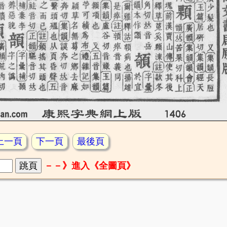
上一頁
下一頁
最後頁
－－》進入《全圖頁》