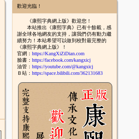
歡迎光臨！
《康熙字典網上版》歡迎您！
本站推出《康熙字典》已有十餘載，感
謝全球各地網友的支持，讓我們仍有動力繼
續努力！本站希望可以做到校對最完整的
舌
《康熙字典網上版》！
官網：
https://KangXiZiDian.com
酉
臉書：
https://facebook.com/kangxicj
油管：
https://youtube.com/@kangxicj
Ｂ站：
https://space.bilibili.com/362131683