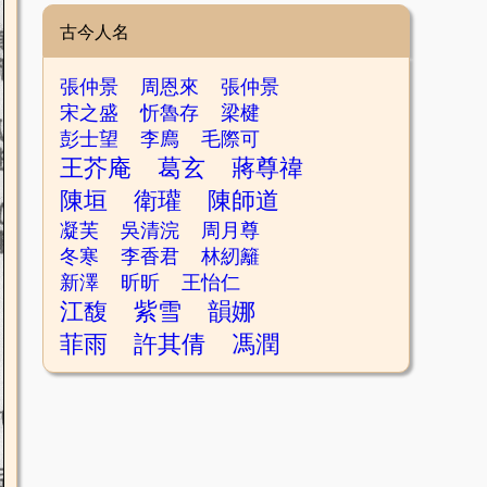
古今人名
張仲景
周恩來
張仲景
宋之盛
忻魯存
梁楗
彭士望
李廌
毛際可
王芥庵
葛玄
蔣尊禕
陳垣
衛瓘
陳師道
凝芙
吳清浣
周月尊
冬寒
李香君
林紉籬
新澤
昕昕
王怡仁
江馥
紫雪
韻娜
菲雨
許其倩
馮潤