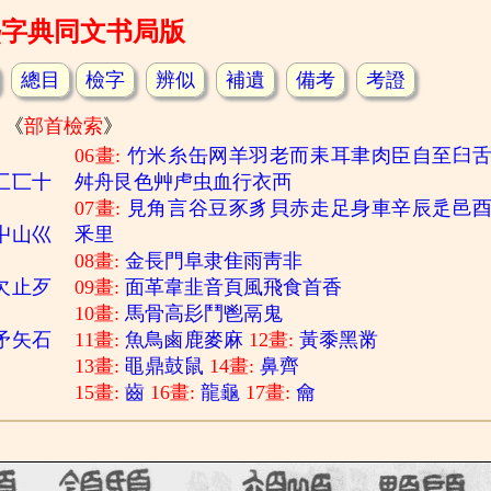
熙字典同文书局版
總目
檢字
辨似
補遺
備考
考證
《
部首檢索
》
06畫:
竹
米
糸
缶
网
羊
羽
老
而
耒
耳
聿
肉
臣
自
至
臼
匚
匸
十
舛
舟
艮
色
艸
虍
虫
血
行
衣
襾
07畫:
見
角
言
谷
豆
豕
豸
貝
赤
走
足
身
車
辛
辰
辵
邑
屮
山
巛
釆
里
08畫:
金
長
門
阜
隶
隹
雨
靑
非
欠
止
歹
09畫:
面
革
韋
韭
音
頁
風
飛
食
首
香
10畫:
馬
骨
高
髟
鬥
鬯
鬲
鬼
矛
矢
石
11畫:
魚
鳥
鹵
鹿
麥
麻
12畫:
黃
黍
黑
黹
13畫:
黽
鼎
鼓
鼠
14畫:
鼻
齊
15畫:
齒
16畫:
龍
龜
17畫:
龠