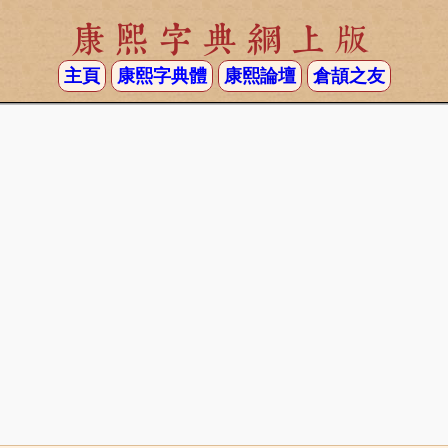
康熙字典網上版
主頁
康熙字典體
康熙論壇
倉頡之友