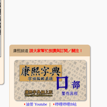
康熙頻道
請大家幫忙按讚與訂閱／關注！
⏵
油管 Youtube
｜
⏵
哔哩哔哩B站