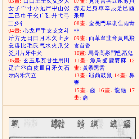
03畫:
口
囗
土
士
夂
夊
夕
大
07畫:
見
角
言
谷
豆
豕
豸
貝
女
子
宀
寸
小
尢
尸
屮
山
巛
赤
走
足
身
車
辛
辰
辵
邑
酉
工
己
巾
干
幺
广
廴
廾
弋
弓
釆
里
彐
彡
彳
08畫:
金
長
門
阜
隶
隹
雨
靑
04畫:
心
戈
戶
手
支
攴
文
斗
非
斤
方
无
日
曰
月
木
欠
止
歹
09畫:
面
革
韋
韭
音
頁
風
飛
殳
毋
比
毛
氏
气
水
火
爪
父
食
首
香
爻
爿
片
牙
牛
犬
10畫:
馬
骨
高
髟
鬥
鬯
鬲
鬼
05畫:
玄
玉
瓜
瓦
甘
生
用
田
11畫:
魚
鳥
鹵
鹿
麥
麻
12
疋
疒
癶
白
皮
皿
目
矛
矢
石
畫:
黃
黍
黑
黹
示
禸
禾
穴
立
13畫:
黽
鼎
鼓
鼠
14畫:
鼻
齊
15畫:
齒
16畫:
龍
龜
17
畫:
龠