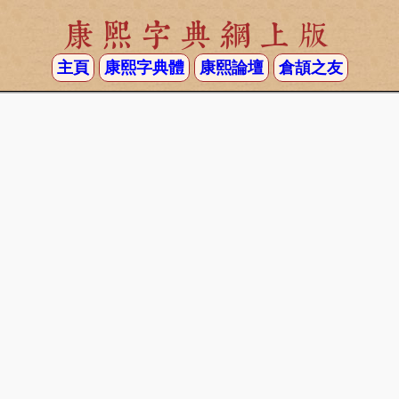
康熙字典網上版
主頁
康熙字典體
康熙論壇
倉頡之友