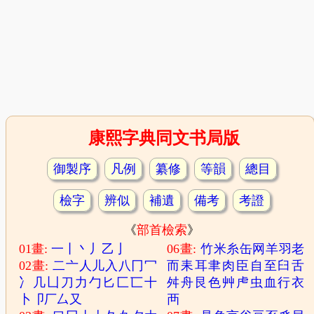
康熙字典同文书局版
御製序
凡例
纂修
等韻
總目
檢字
辨似
補遺
備考
考證
《
部首檢索
》
01畫:
一
丨
丶
丿
乙
亅
06畫:
竹
米
糸
缶
网
羊
羽
老
02畫:
二
亠
人
儿
入
八
冂
冖
而
耒
耳
聿
肉
臣
自
至
臼
舌
冫
几
凵
刀
力
勹
匕
匚
匸
十
舛
舟
艮
色
艸
虍
虫
血
行
衣
卜
卩
厂
厶
又
襾