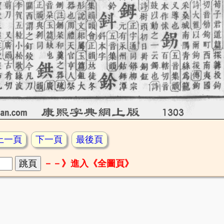
上一頁
下一頁
最後頁
－－》進入《全圖頁》