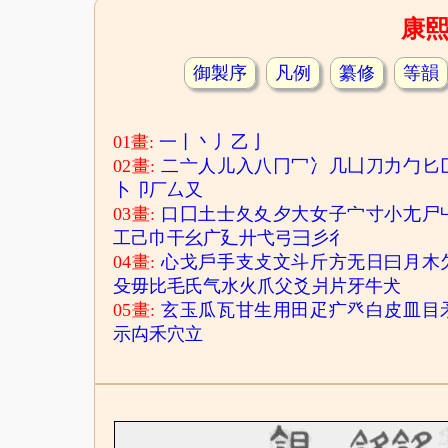
康
御製序
凡例
纂修
等韻
01畫:
一
丨
丶
丿
乙
亅
02畫:
二
亠
人
儿
入
八
冂
冖
冫
几
凵
刀
力
勹
匕
卜
卩
厂
厶
又
03畫:
口
囗
土
士
夂
夊
夕
大
女
子
宀
寸
小
尢
尸
工
己
巾
干
幺
广
廴
廾
弋
弓
彐
彡
彳
04畫:
心
戈
戶
手
支
攴
文
斗
斤
方
无
日
曰
月
木
殳
毋
比
毛
氏
气
水
火
爪
父
爻
爿
片
牙
牛
犬
05畫:
玄
玉
瓜
瓦
甘
生
用
田
疋
疒
癶
白
皮
皿
目
示
禸
禾
穴
立