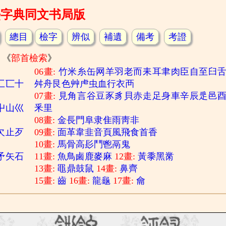
熙字典同文书局版
總目
檢字
辨似
補遺
備考
考證
《
部首檢索
》
06畫:
竹
米
糸
缶
网
羊
羽
老
而
耒
耳
聿
肉
臣
自
至
臼
匚
匸
十
舛
舟
艮
色
艸
虍
虫
血
行
衣
襾
07畫:
見
角
言
谷
豆
豕
豸
貝
赤
走
足
身
車
辛
辰
辵
邑
屮
山
巛
釆
里
08畫:
金
長
門
阜
隶
隹
雨
靑
非
欠
止
歹
09畫:
面
革
韋
韭
音
頁
風
飛
食
首
香
10畫:
馬
骨
高
髟
鬥
鬯
鬲
鬼
矛
矢
石
11畫:
魚
鳥
鹵
鹿
麥
麻
12畫:
黃
黍
黑
黹
13畫:
黽
鼎
鼓
鼠
14畫:
鼻
齊
15畫:
齒
16畫:
龍
龜
17畫:
龠