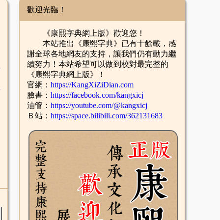
歡迎光臨！
《康熙字典網上版》歡迎您！
本站推出《康熙字典》已有十餘載，感
謝全球各地網友的支持，讓我們仍有動力繼
續努力！本站希望可以做到校對最完整的
舌
《康熙字典網上版》！
官網：
https://KangXiZiDian.com
酉
臉書：
https://facebook.com/kangxicj
油管：
https://youtube.com/@kangxicj
Ｂ站：
https://space.bilibili.com/362131683