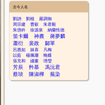
古今人名
劉訥
劉植
嚴調御
周宗建
曹叡
朱君毅
朱啓鈐
徐源泉
納蘭性德
笛卡爾
神農
蔣夢麟
蕭衍
裴政
鄡單
呂惠如
妺喜
凡梅
以藍
楊佩珊
晚蝶
張充和
綴畫
琇瑩
芳辰
矜慕
馮沅君
蔡琰
陳淑樺
蕪染