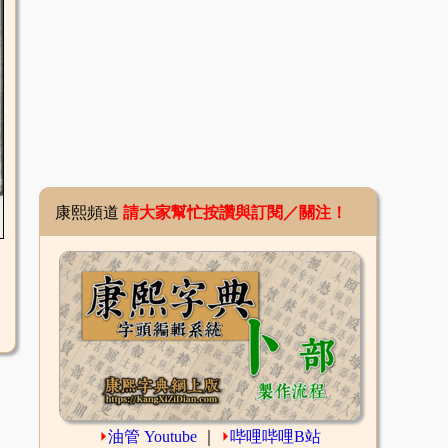
康熙頻道
請大家幫忙按讚與訂閱／關注！
⏵
油管 Youtube
｜
⏵
哔哩哔哩B站