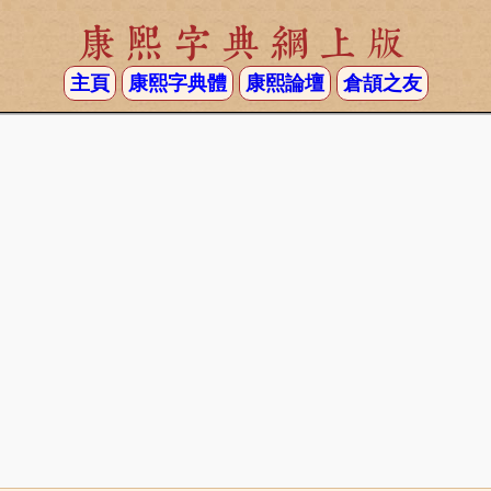
康熙字典網上版
主頁
康熙字典體
康熙論壇
倉頡之友