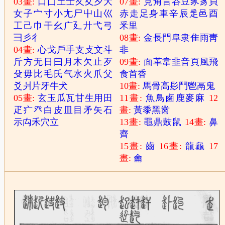
03畫:
口
囗
土
士
夂
夊
夕
大
07畫:
見
角
言
谷
豆
豕
豸
貝
女
子
宀
寸
小
尢
尸
屮
山
巛
赤
走
足
身
車
辛
辰
辵
邑
酉
工
己
巾
干
幺
广
廴
廾
弋
弓
釆
里
彐
彡
彳
08畫:
金
長
門
阜
隶
隹
雨
靑
04畫:
心
戈
戶
手
支
攴
文
斗
非
斤
方
无
日
曰
月
木
欠
止
歹
09畫:
面
革
韋
韭
音
頁
風
飛
殳
毋
比
毛
氏
气
水
火
爪
父
食
首
香
爻
爿
片
牙
牛
犬
10畫:
馬
骨
高
髟
鬥
鬯
鬲
鬼
05畫:
玄
玉
瓜
瓦
甘
生
用
田
11畫:
魚
鳥
鹵
鹿
麥
麻
12
疋
疒
癶
白
皮
皿
目
矛
矢
石
畫:
黃
黍
黑
黹
示
禸
禾
穴
立
13畫:
黽
鼎
鼓
鼠
14畫:
鼻
齊
15畫:
齒
16畫:
龍
龜
17
畫:
龠