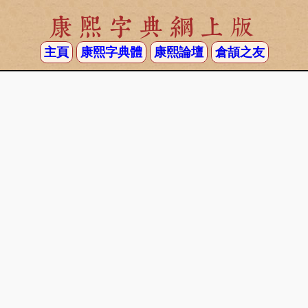
康熙字典網上版
主頁
康熙字典體
康熙論壇
倉頡之友