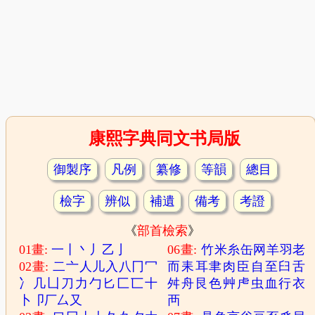
康熙字典同文书局版
御製序
凡例
纂修
等韻
總目
檢字
辨似
補遺
備考
考證
《
部首檢索
》
01畫:
一
丨
丶
丿
乙
亅
06畫:
竹
米
糸
缶
网
羊
羽
老
02畫:
二
亠
人
儿
入
八
冂
冖
而
耒
耳
聿
肉
臣
自
至
臼
舌
冫
几
凵
刀
力
勹
匕
匚
匸
十
舛
舟
艮
色
艸
虍
虫
血
行
衣
卜
卩
厂
厶
又
襾