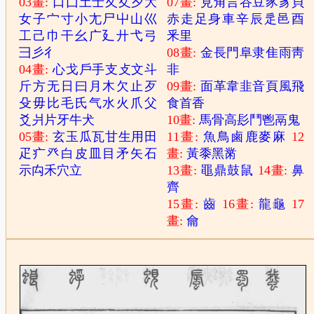
03畫:
口
囗
土
士
夂
夊
夕
大
07畫:
見
角
言
谷
豆
豕
豸
貝
女
子
宀
寸
小
尢
尸
屮
山
巛
赤
走
足
身
車
辛
辰
辵
邑
酉
工
己
巾
干
幺
广
廴
廾
弋
弓
釆
里
彐
彡
彳
08畫:
金
長
門
阜
隶
隹
雨
靑
04畫:
心
戈
戶
手
支
攴
文
斗
非
斤
方
无
日
曰
月
木
欠
止
歹
09畫:
面
革
韋
韭
音
頁
風
飛
殳
毋
比
毛
氏
气
水
火
爪
父
食
首
香
爻
爿
片
牙
牛
犬
10畫:
馬
骨
高
髟
鬥
鬯
鬲
鬼
05畫:
玄
玉
瓜
瓦
甘
生
用
田
11畫:
魚
鳥
鹵
鹿
麥
麻
12
疋
疒
癶
白
皮
皿
目
矛
矢
石
畫:
黃
黍
黑
黹
示
禸
禾
穴
立
13畫:
黽
鼎
鼓
鼠
14畫:
鼻
齊
15畫:
齒
16畫:
龍
龜
17
畫:
龠