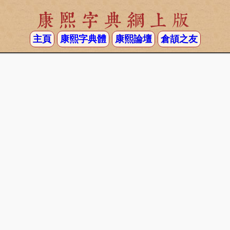
康熙字典網上版
主頁
康熙字典體
康熙論壇
倉頡之友