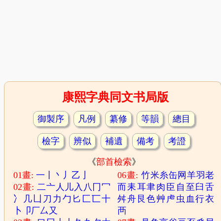
康熙字典同文书局版
御製序
凡例
纂修
等韻
總目
檢字
辨似
補遺
備考
考證
《
部首檢索
》
01畫:
一
丨
丶
丿
乙
亅
06畫:
竹
米
糸
缶
网
羊
羽
老
02畫:
二
亠
人
儿
入
八
冂
冖
而
耒
耳
聿
肉
臣
自
至
臼
舌
冫
几
凵
刀
力
勹
匕
匚
匸
十
舛
舟
艮
色
艸
虍
虫
血
行
衣
卜
卩
厂
厶
又
襾