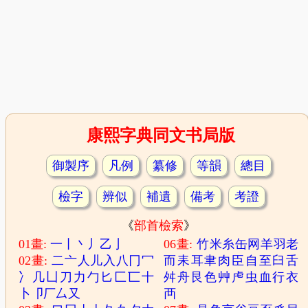
康熙字典同文书局版
御製序
凡例
纂修
等韻
總目
檢字
辨似
補遺
備考
考證
《
部首檢索
》
01畫:
一
丨
丶
丿
乙
亅
06畫:
竹
米
糸
缶
网
羊
羽
老
02畫:
二
亠
人
儿
入
八
冂
冖
而
耒
耳
聿
肉
臣
自
至
臼
舌
冫
几
凵
刀
力
勹
匕
匚
匸
十
舛
舟
艮
色
艸
虍
虫
血
行
衣
卜
卩
厂
厶
又
襾