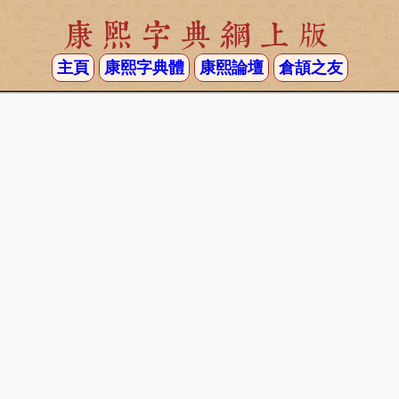
康熙字典網上版
主頁
康熙字典體
康熙論壇
倉頡之友