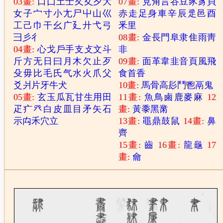
03畫:
口
囗
土
士
夂
夊
夕
大
07畫:
見
角
言
谷
豆
豕
豸
貝
女
子
宀
寸
小
尢
尸
屮
山
巛
赤
走
足
身
車
辛
辰
辵
邑
酉
工
己
巾
干
幺
广
廴
廾
弋
弓
釆
里
彐
彡
彳
08畫:
金
長
門
阜
隶
隹
雨
靑
04畫:
心
戈
戶
手
支
攴
文
斗
非
斤
方
无
日
曰
月
木
欠
止
歹
09畫:
面
革
韋
韭
音
頁
風
飛
殳
毋
比
毛
氏
气
水
火
爪
父
食
首
香
爻
爿
片
牙
牛
犬
10畫:
馬
骨
高
髟
鬥
鬯
鬲
鬼
05畫:
玄
玉
瓜
瓦
甘
生
用
田
11畫:
魚
鳥
鹵
鹿
麥
麻
12
疋
疒
癶
白
皮
皿
目
矛
矢
石
畫:
黃
黍
黑
黹
示
禸
禾
穴
立
13畫:
黽
鼎
鼓
鼠
14畫:
鼻
齊
15畫:
齒
16畫:
龍
龜
17
畫:
龠