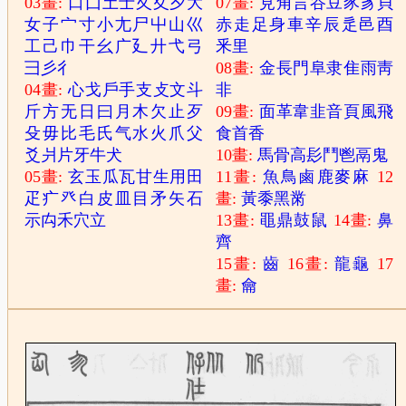
03畫:
口
囗
土
士
夂
夊
夕
大
07畫:
見
角
言
谷
豆
豕
豸
貝
女
子
宀
寸
小
尢
尸
屮
山
巛
赤
走
足
身
車
辛
辰
辵
邑
酉
工
己
巾
干
幺
广
廴
廾
弋
弓
釆
里
彐
彡
彳
08畫:
金
長
門
阜
隶
隹
雨
靑
04畫:
心
戈
戶
手
支
攴
文
斗
非
斤
方
无
日
曰
月
木
欠
止
歹
09畫:
面
革
韋
韭
音
頁
風
飛
殳
毋
比
毛
氏
气
水
火
爪
父
食
首
香
爻
爿
片
牙
牛
犬
10畫:
馬
骨
高
髟
鬥
鬯
鬲
鬼
05畫:
玄
玉
瓜
瓦
甘
生
用
田
11畫:
魚
鳥
鹵
鹿
麥
麻
12
疋
疒
癶
白
皮
皿
目
矛
矢
石
畫:
黃
黍
黑
黹
示
禸
禾
穴
立
13畫:
黽
鼎
鼓
鼠
14畫:
鼻
齊
15畫:
齒
16畫:
龍
龜
17
畫:
龠