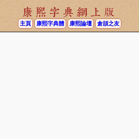
康熙字典網上版
主頁
康熙字典體
康熙論壇
倉頡之友