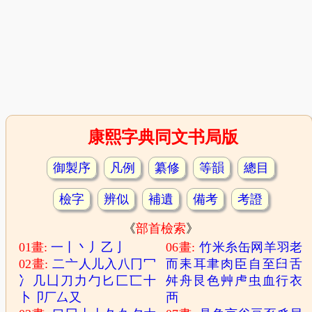
康熙字典同文书局版
御製序
凡例
纂修
等韻
總目
檢字
辨似
補遺
備考
考證
《
部首檢索
》
01畫:
一
丨
丶
丿
乙
亅
06畫:
竹
米
糸
缶
网
羊
羽
老
02畫:
二
亠
人
儿
入
八
冂
冖
而
耒
耳
聿
肉
臣
自
至
臼
舌
冫
几
凵
刀
力
勹
匕
匚
匸
十
舛
舟
艮
色
艸
虍
虫
血
行
衣
卜
卩
厂
厶
又
襾