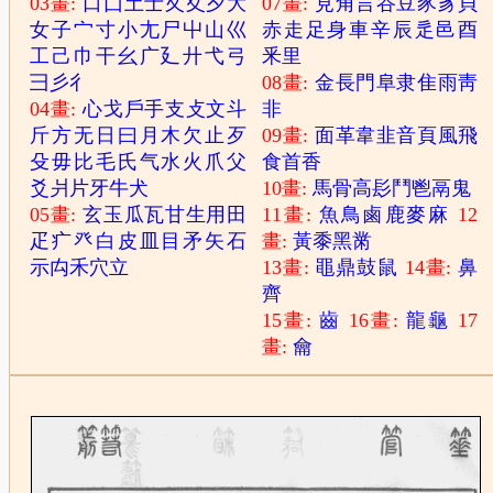
03畫:
口
囗
土
士
夂
夊
夕
大
07畫:
見
角
言
谷
豆
豕
豸
貝
女
子
宀
寸
小
尢
尸
屮
山
巛
赤
走
足
身
車
辛
辰
辵
邑
酉
工
己
巾
干
幺
广
廴
廾
弋
弓
釆
里
彐
彡
彳
08畫:
金
長
門
阜
隶
隹
雨
靑
04畫:
心
戈
戶
手
支
攴
文
斗
非
斤
方
无
日
曰
月
木
欠
止
歹
09畫:
面
革
韋
韭
音
頁
風
飛
殳
毋
比
毛
氏
气
水
火
爪
父
食
首
香
爻
爿
片
牙
牛
犬
10畫:
馬
骨
高
髟
鬥
鬯
鬲
鬼
05畫:
玄
玉
瓜
瓦
甘
生
用
田
11畫:
魚
鳥
鹵
鹿
麥
麻
12
疋
疒
癶
白
皮
皿
目
矛
矢
石
畫:
黃
黍
黑
黹
示
禸
禾
穴
立
13畫:
黽
鼎
鼓
鼠
14畫:
鼻
齊
15畫:
齒
16畫:
龍
龜
17
畫:
龠