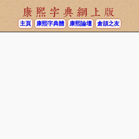
康熙字典網上版
主頁
康熙字典體
康熙論壇
倉頡之友