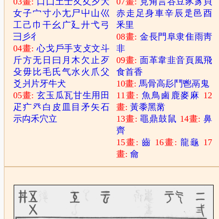
03畫:
口
囗
土
士
夂
夊
夕
大
07畫:
見
角
言
谷
豆
豕
豸
貝
女
子
宀
寸
小
尢
尸
屮
山
巛
赤
走
足
身
車
辛
辰
辵
邑
酉
工
己
巾
干
幺
广
廴
廾
弋
弓
釆
里
彐
彡
彳
08畫:
金
長
門
阜
隶
隹
雨
靑
04畫:
心
戈
戶
手
支
攴
文
斗
非
斤
方
无
日
曰
月
木
欠
止
歹
09畫:
面
革
韋
韭
音
頁
風
飛
殳
毋
比
毛
氏
气
水
火
爪
父
食
首
香
爻
爿
片
牙
牛
犬
10畫:
馬
骨
高
髟
鬥
鬯
鬲
鬼
05畫:
玄
玉
瓜
瓦
甘
生
用
田
11畫:
魚
鳥
鹵
鹿
麥
麻
12
疋
疒
癶
白
皮
皿
目
矛
矢
石
畫:
黃
黍
黑
黹
示
禸
禾
穴
立
13畫:
黽
鼎
鼓
鼠
14畫:
鼻
齊
15畫:
齒
16畫:
龍
龜
17
畫:
龠