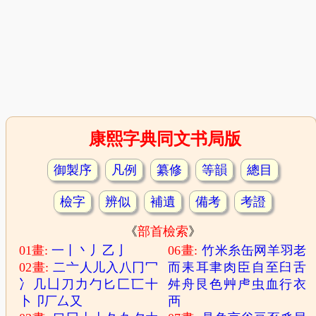
康熙字典同文书局版
御製序
凡例
纂修
等韻
總目
檢字
辨似
補遺
備考
考證
《
部首檢索
》
01畫:
一
丨
丶
丿
乙
亅
06畫:
竹
米
糸
缶
网
羊
羽
老
02畫:
二
亠
人
儿
入
八
冂
冖
而
耒
耳
聿
肉
臣
自
至
臼
舌
冫
几
凵
刀
力
勹
匕
匚
匸
十
舛
舟
艮
色
艸
虍
虫
血
行
衣
卜
卩
厂
厶
又
襾