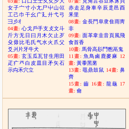
03畫:
口
囗
土
士
夂
夊
夕
大
07畫:
見
角
言
谷
豆
豕
豸
貝
女
子
宀
寸
小
尢
尸
屮
山
巛
赤
走
足
身
車
辛
辰
辵
邑
酉
工
己
巾
干
幺
广
廴
廾
弋
弓
釆
里
彐
彡
彳
08畫:
金
長
門
阜
隶
隹
雨
靑
04畫:
心
戈
戶
手
支
攴
文
斗
非
斤
方
无
日
曰
月
木
欠
止
歹
09畫:
面
革
韋
韭
音
頁
風
飛
殳
毋
比
毛
氏
气
水
火
爪
父
食
首
香
爻
爿
片
牙
牛
犬
10畫:
馬
骨
高
髟
鬥
鬯
鬲
鬼
05畫:
玄
玉
瓜
瓦
甘
生
用
田
11畫:
魚
鳥
鹵
鹿
麥
麻
12
疋
疒
癶
白
皮
皿
目
矛
矢
石
畫:
黃
黍
黑
黹
示
禸
禾
穴
立
13畫:
黽
鼎
鼓
鼠
14畫:
鼻
齊
15畫:
齒
16畫:
龍
龜
17
畫:
龠