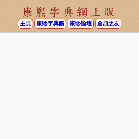
康熙字典網上版
主頁
康熙字典體
康熙論壇
倉頡之友