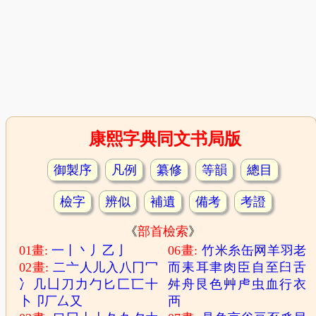
康熙字典同文书局版
御製序
凡例
纂修
等韻
總目
檢字
辨似
補遺
備考
考證
《
部首檢索
》
01畫:
一
丨
丶
丿
乙
亅
06畫:
竹
米
糸
缶
网
羊
羽
老
02畫:
二
亠
人
儿
入
八
冂
冖
而
耒
耳
聿
肉
臣
自
至
臼
舌
冫
几
凵
刀
力
勹
匕
匚
匸
十
舛
舟
艮
色
艸
虍
虫
血
行
衣
卜
卩
厂
厶
又
襾