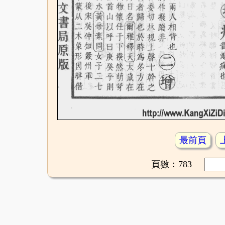
最前頁
頁數：783