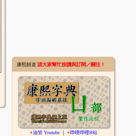
康熙頻道
請大家幫忙按讚與訂閱／關注！
⏵
油管 Youtube
｜
⏵
哔哩哔哩B站