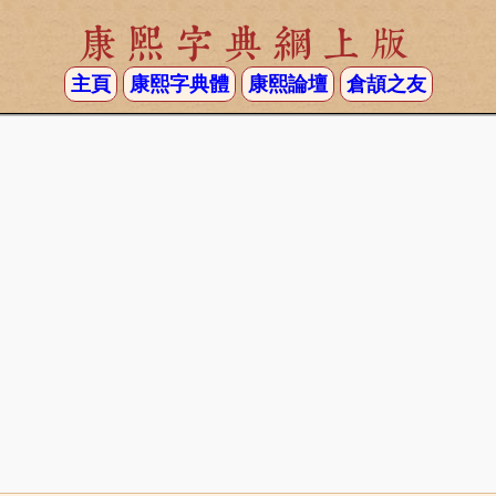
康熙字典網上版
主頁
康熙字典體
康熙論壇
倉頡之友