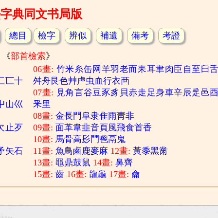
熙字典同文书局版
總目
檢字
辨似
補遺
備考
考證
《
部首檢索
》
06畫:
竹
米
糸
缶
网
羊
羽
老
而
耒
耳
聿
肉
臣
自
至
臼
匚
匸
十
舛
舟
艮
色
艸
虍
虫
血
行
衣
襾
07畫:
見
角
言
谷
豆
豕
豸
貝
赤
走
足
身
車
辛
辰
辵
邑
屮
山
巛
釆
里
08畫:
金
長
門
阜
隶
隹
雨
靑
非
欠
止
歹
09畫:
面
革
韋
韭
音
頁
風
飛
食
首
香
10畫:
馬
骨
高
髟
鬥
鬯
鬲
鬼
矛
矢
石
11畫:
魚
鳥
鹵
鹿
麥
麻
12畫:
黃
黍
黑
黹
13畫:
黽
鼎
鼓
鼠
14畫:
鼻
齊
15畫:
齒
16畫:
龍
龜
17畫:
龠