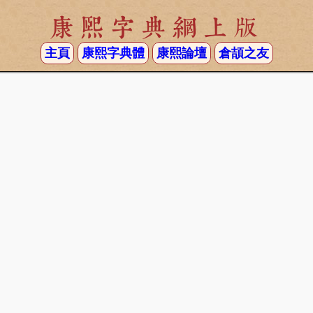
康熙字典網上版
主頁
康熙字典體
康熙論壇
倉頡之友