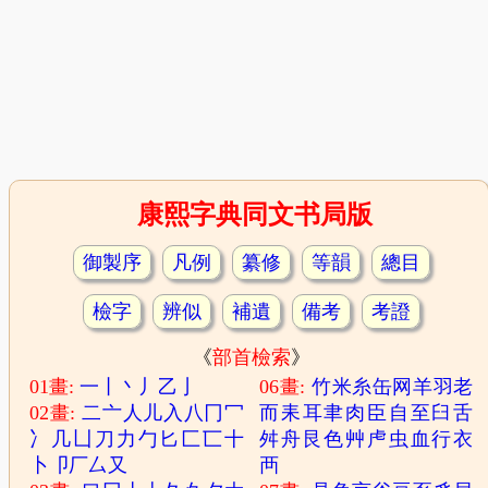
康熙字典同文书局版
御製序
凡例
纂修
等韻
總目
檢字
辨似
補遺
備考
考證
《
部首檢索
》
01畫:
一
丨
丶
丿
乙
亅
06畫:
竹
米
糸
缶
网
羊
羽
老
02畫:
二
亠
人
儿
入
八
冂
冖
而
耒
耳
聿
肉
臣
自
至
臼
舌
冫
几
凵
刀
力
勹
匕
匚
匸
十
舛
舟
艮
色
艸
虍
虫
血
行
衣
卜
卩
厂
厶
又
襾