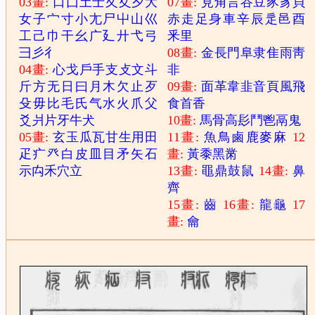
03畫:
口
囗
土
士
夂
夊
夕
大
07畫:
見
角
言
谷
豆
豕
豸
貝
女
子
宀
寸
小
尢
尸
屮
山
巛
赤
走
足
身
車
辛
辰
辵
邑
酉
工
己
巾
干
幺
广
廴
廾
弋
弓
釆
里
彐
彡
彳
08畫:
金
長
門
阜
隶
隹
雨
靑
04畫:
心
戈
戶
手
支
攴
文
斗
非
斤
方
无
日
曰
月
木
欠
止
歹
09畫:
面
革
韋
韭
音
頁
風
飛
殳
毋
比
毛
氏
气
水
火
爪
父
食
首
香
爻
爿
片
牙
牛
犬
10畫:
馬
骨
高
髟
鬥
鬯
鬲
鬼
05畫:
玄
玉
瓜
瓦
甘
生
用
田
11畫:
魚
鳥
鹵
鹿
麥
麻
12
疋
疒
癶
白
皮
皿
目
矛
矢
石
畫:
黃
黍
黑
黹
示
禸
禾
穴
立
13畫:
黽
鼎
鼓
鼠
14畫:
鼻
齊
15畫:
齒
16畫:
龍
龜
17
畫:
龠