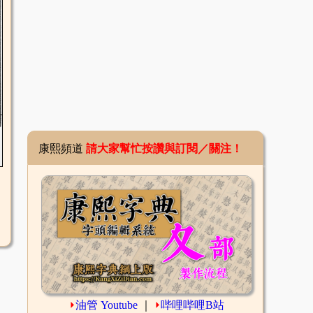
康熙頻道
請大家幫忙按讚與訂閱／關注！
⏵
油管 Youtube
｜
⏵
哔哩哔哩B站