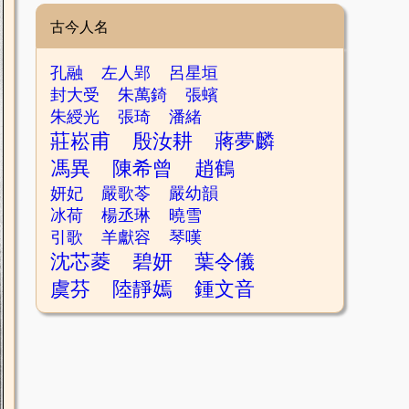
古今人名
孔融
左人郢
呂星垣
封大受
朱萬錡
張蠙
朱綬光
張琦
潘緒
莊崧甫
殷汝耕
蔣夢麟
馮異
陳希曾
趙鶴
妍妃
嚴歌苓
嚴幼韻
冰荷
楊丞琳
曉雪
引歌
羊獻容
琴嘆
沈芯菱
碧妍
葉令儀
虞芬
陸靜嫣
鍾文音