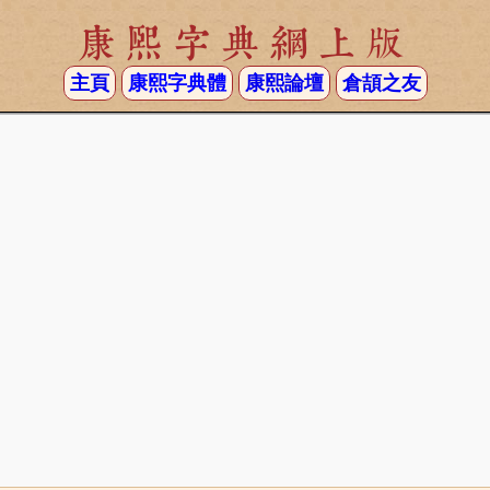
康熙字典網上版
主頁
康熙字典體
康熙論壇
倉頡之友