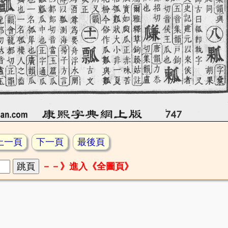
上一頁
下一頁
最後頁
－－》進入《全圖頁》