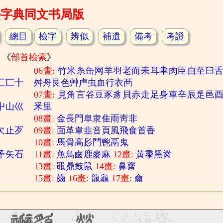
熙字典同文书局版
總目
檢字
辨似
補遺
備考
考證
《
部首檢索
》
06畫:
竹
米
糸
缶
网
羊
羽
老
而
耒
耳
聿
肉
臣
自
至
臼
匚
匸
十
舛
舟
艮
色
艸
虍
虫
血
行
衣
襾
07畫:
見
角
言
谷
豆
豕
豸
貝
赤
走
足
身
車
辛
辰
辵
邑
屮
山
巛
釆
里
08畫:
金
長
門
阜
隶
隹
雨
靑
非
欠
止
歹
09畫:
面
革
韋
韭
音
頁
風
飛
食
首
香
10畫:
馬
骨
高
髟
鬥
鬯
鬲
鬼
矛
矢
石
11畫:
魚
鳥
鹵
鹿
麥
麻
12畫:
黃
黍
黑
黹
13畫:
黽
鼎
鼓
鼠
14畫:
鼻
齊
15畫:
齒
16畫:
龍
龜
17畫:
龠