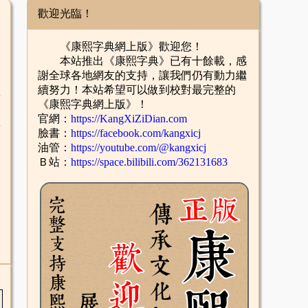
歡迎光臨！
《康熙字典網上版》歡迎您！
本站推出《康熙字典》已有十餘載，感
謝全球各地網友的支持，讓我們仍有動力繼
續努力！本站希望可以做到校對最完整的
舌
《康熙字典網上版》！
官網：
https://KangXiZiDian.com
酉
臉書：
https://facebook.com/kangxicj
油管：
https://youtube.com/@kangxicj
Ｂ站：
https://space.bilibili.com/362131683