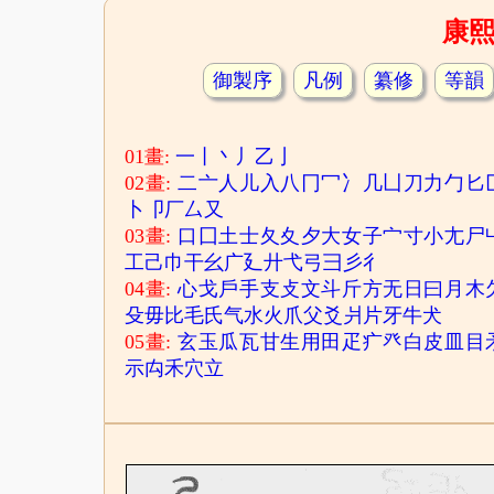
康
御製序
凡例
纂修
等韻
01畫:
一
丨
丶
丿
乙
亅
02畫:
二
亠
人
儿
入
八
冂
冖
冫
几
凵
刀
力
勹
匕
卜
卩
厂
厶
又
03畫:
口
囗
土
士
夂
夊
夕
大
女
子
宀
寸
小
尢
尸
工
己
巾
干
幺
广
廴
廾
弋
弓
彐
彡
彳
04畫:
心
戈
戶
手
支
攴
文
斗
斤
方
无
日
曰
月
木
殳
毋
比
毛
氏
气
水
火
爪
父
爻
爿
片
牙
牛
犬
05畫:
玄
玉
瓜
瓦
甘
生
用
田
疋
疒
癶
白
皮
皿
目
示
禸
禾
穴
立