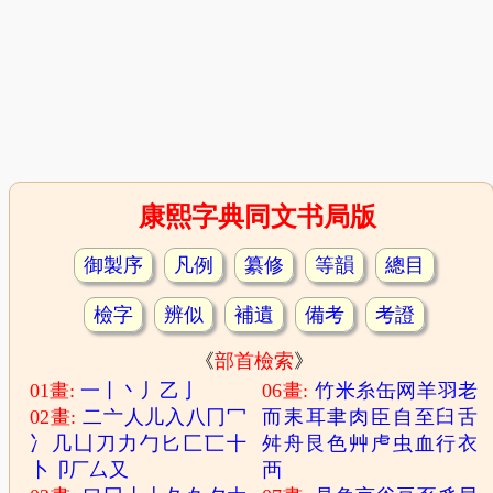
康熙字典同文书局版
御製序
凡例
纂修
等韻
總目
檢字
辨似
補遺
備考
考證
《
部首檢索
》
01畫:
一
丨
丶
丿
乙
亅
06畫:
竹
米
糸
缶
网
羊
羽
老
02畫:
二
亠
人
儿
入
八
冂
冖
而
耒
耳
聿
肉
臣
自
至
臼
舌
冫
几
凵
刀
力
勹
匕
匚
匸
十
舛
舟
艮
色
艸
虍
虫
血
行
衣
卜
卩
厂
厶
又
襾