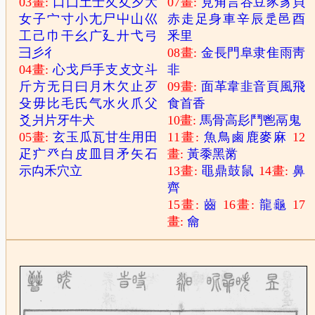
03畫:
口
囗
土
士
夂
夊
夕
大
07畫:
見
角
言
谷
豆
豕
豸
貝
女
子
宀
寸
小
尢
尸
屮
山
巛
赤
走
足
身
車
辛
辰
辵
邑
酉
工
己
巾
干
幺
广
廴
廾
弋
弓
釆
里
彐
彡
彳
08畫:
金
長
門
阜
隶
隹
雨
靑
04畫:
心
戈
戶
手
支
攴
文
斗
非
斤
方
无
日
曰
月
木
欠
止
歹
09畫:
面
革
韋
韭
音
頁
風
飛
殳
毋
比
毛
氏
气
水
火
爪
父
食
首
香
爻
爿
片
牙
牛
犬
10畫:
馬
骨
高
髟
鬥
鬯
鬲
鬼
05畫:
玄
玉
瓜
瓦
甘
生
用
田
11畫:
魚
鳥
鹵
鹿
麥
麻
12
疋
疒
癶
白
皮
皿
目
矛
矢
石
畫:
黃
黍
黑
黹
示
禸
禾
穴
立
13畫:
黽
鼎
鼓
鼠
14畫:
鼻
齊
15畫:
齒
16畫:
龍
龜
17
畫:
龠