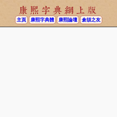
康熙字典網上版
主頁
康熙字典體
康熙論壇
倉頡之友