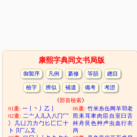
康熙字典同文书局版
御製序
凡例
纂修
等韻
總目
檢字
辨似
補遺
備考
考證
《
部首檢索
》
01畫:
一
丨
丶
丿
乙
亅
06畫:
竹
米
糸
缶
网
羊
羽
老
02畫:
二
亠
人
儿
入
八
冂
冖
而
耒
耳
聿
肉
臣
自
至
臼
舌
冫
几
凵
刀
力
勹
匕
匚
匸
十
舛
舟
艮
色
艸
虍
虫
血
行
衣
卜
卩
厂
厶
又
襾