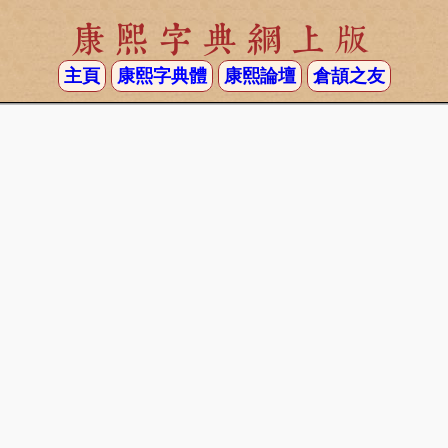
康熙字典網上版
主頁
康熙字典體
康熙論壇
倉頡之友