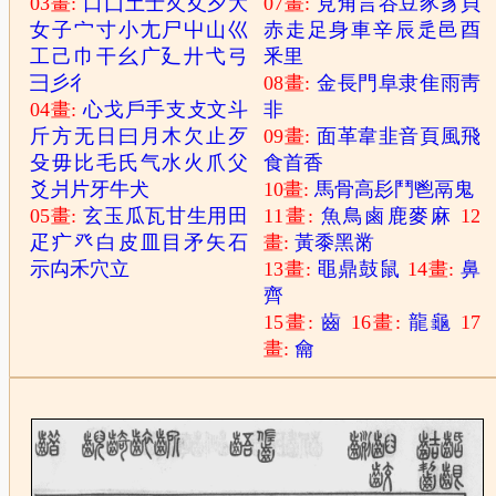
03畫:
口
囗
土
士
夂
夊
夕
大
07畫:
見
角
言
谷
豆
豕
豸
貝
女
子
宀
寸
小
尢
尸
屮
山
巛
赤
走
足
身
車
辛
辰
辵
邑
酉
工
己
巾
干
幺
广
廴
廾
弋
弓
釆
里
彐
彡
彳
08畫:
金
長
門
阜
隶
隹
雨
靑
04畫:
心
戈
戶
手
支
攴
文
斗
非
斤
方
无
日
曰
月
木
欠
止
歹
09畫:
面
革
韋
韭
音
頁
風
飛
殳
毋
比
毛
氏
气
水
火
爪
父
食
首
香
爻
爿
片
牙
牛
犬
10畫:
馬
骨
高
髟
鬥
鬯
鬲
鬼
05畫:
玄
玉
瓜
瓦
甘
生
用
田
11畫:
魚
鳥
鹵
鹿
麥
麻
12
疋
疒
癶
白
皮
皿
目
矛
矢
石
畫:
黃
黍
黑
黹
示
禸
禾
穴
立
13畫:
黽
鼎
鼓
鼠
14畫:
鼻
齊
15畫:
齒
16畫:
龍
龜
17
畫:
龠