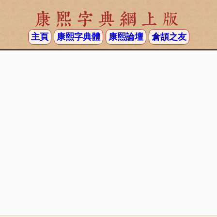
康熙字典網上版
主頁
康熙字典體
康熙論壇
倉頡之友