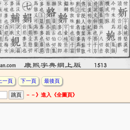
上一頁
下一頁
最後頁
－－》進入《全圖頁》