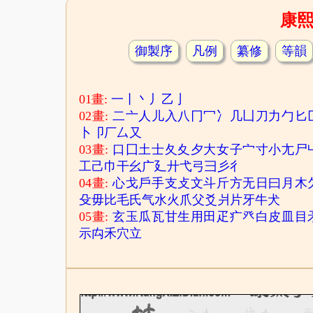
康
御製序
凡例
纂修
等韻
01畫:
一
丨
丶
丿
乙
亅
02畫:
二
亠
人
儿
入
八
冂
冖
冫
几
凵
刀
力
勹
匕
卜
卩
厂
厶
又
03畫:
口
囗
土
士
夂
夊
夕
大
女
子
宀
寸
小
尢
尸
工
己
巾
干
幺
广
廴
廾
弋
弓
彐
彡
彳
04畫:
心
戈
戶
手
支
攴
文
斗
斤
方
无
日
曰
月
木
殳
毋
比
毛
氏
气
水
火
爪
父
爻
爿
片
牙
牛
犬
05畫:
玄
玉
瓜
瓦
甘
生
用
田
疋
疒
癶
白
皮
皿
目
示
禸
禾
穴
立