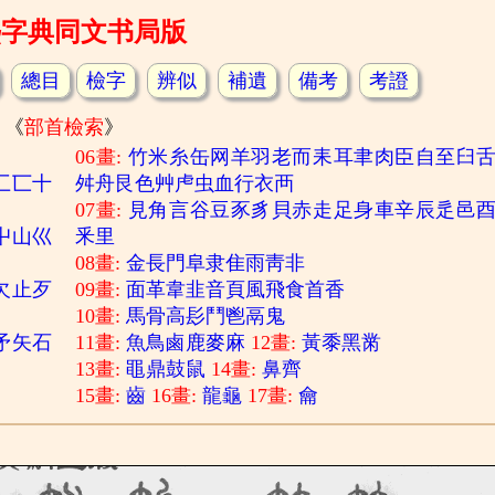
熙字典同文书局版
總目
檢字
辨似
補遺
備考
考證
《
部首檢索
》
06畫:
竹
米
糸
缶
网
羊
羽
老
而
耒
耳
聿
肉
臣
自
至
臼
匚
匸
十
舛
舟
艮
色
艸
虍
虫
血
行
衣
襾
07畫:
見
角
言
谷
豆
豕
豸
貝
赤
走
足
身
車
辛
辰
辵
邑
屮
山
巛
釆
里
08畫:
金
長
門
阜
隶
隹
雨
靑
非
欠
止
歹
09畫:
面
革
韋
韭
音
頁
風
飛
食
首
香
10畫:
馬
骨
高
髟
鬥
鬯
鬲
鬼
矛
矢
石
11畫:
魚
鳥
鹵
鹿
麥
麻
12畫:
黃
黍
黑
黹
13畫:
黽
鼎
鼓
鼠
14畫:
鼻
齊
15畫:
齒
16畫:
龍
龜
17畫:
龠