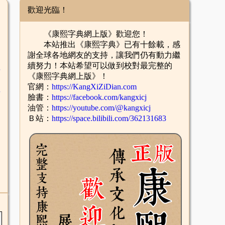
歡迎光臨！
《康熙字典網上版》歡迎您！
本站推出《康熙字典》已有十餘載，感
謝全球各地網友的支持，讓我們仍有動力繼
續努力！本站希望可以做到校對最完整的
舌
《康熙字典網上版》！
官網：
https://KangXiZiDian.com
酉
臉書：
https://facebook.com/kangxicj
油管：
https://youtube.com/@kangxicj
Ｂ站：
https://space.bilibili.com/362131683