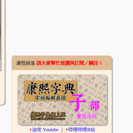
康熙頻道
請大家幫忙按讚與訂閱／關注！
⏵
油管 Youtube
｜
⏵
哔哩哔哩B站