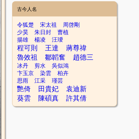
古今人名
令狐楚
宋太祖
周啓剛
少昊
朱日封
曹植
揚雄
楊凌
汪璦
程可則
王達
蔣尊禕
魯效祖
鄒韜奮
趙德三
冰丹
剪水
吳似鴻
卞玉京
染雲
柏卉
思雨
江采
瑾芸
艷倚
田貴妃
袁迪新
葵雲
陳碩真
許其倩