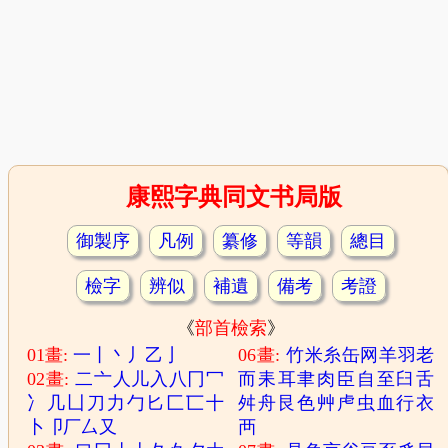
康熙字典同文书局版
御製序
凡例
纂修
等韻
總目
檢字
辨似
補遺
備考
考證
《
部首檢索
》
01畫:
一
丨
丶
丿
乙
亅
06畫:
竹
米
糸
缶
网
羊
羽
老
02畫:
二
亠
人
儿
入
八
冂
冖
而
耒
耳
聿
肉
臣
自
至
臼
舌
冫
几
凵
刀
力
勹
匕
匚
匸
十
舛
舟
艮
色
艸
虍
虫
血
行
衣
卜
卩
厂
厶
又
襾