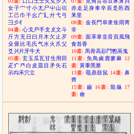
03畫:
口
囗
土
士
夂
夊
夕
大
07畫:
見
角
言
谷
豆
豕
豸
貝
女
子
宀
寸
小
尢
尸
屮
山
巛
赤
走
足
身
車
辛
辰
辵
邑
酉
工
己
巾
干
幺
广
廴
廾
弋
弓
釆
里
彐
彡
彳
08畫:
金
長
門
阜
隶
隹
雨
靑
04畫:
心
戈
戶
手
支
攴
文
斗
非
斤
方
无
日
曰
月
木
欠
止
歹
09畫:
面
革
韋
韭
音
頁
風
飛
殳
毋
比
毛
氏
气
水
火
爪
父
食
首
香
爻
爿
片
牙
牛
犬
10畫:
馬
骨
高
髟
鬥
鬯
鬲
鬼
05畫:
玄
玉
瓜
瓦
甘
生
用
田
11畫:
魚
鳥
鹵
鹿
麥
麻
12
疋
疒
癶
白
皮
皿
目
矛
矢
石
畫:
黃
黍
黑
黹
示
禸
禾
穴
立
13畫:
黽
鼎
鼓
鼠
14畫:
鼻
齊
15畫:
齒
16畫:
龍
龜
17
畫:
龠