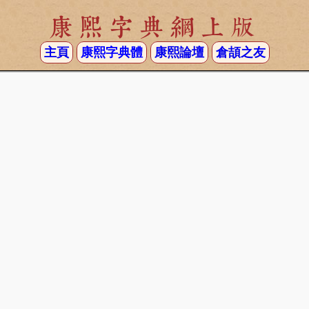
康熙字典網上版
主頁
康熙字典體
康熙論壇
倉頡之友