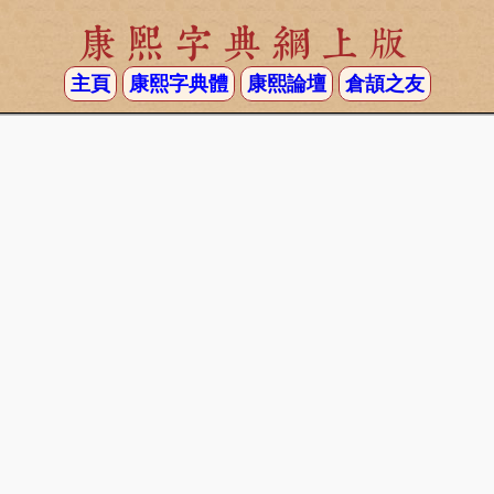
康熙字典網上版
主頁
康熙字典體
康熙論壇
倉頡之友