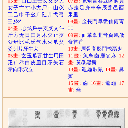
03畫:
口
囗
土
士
夂
夊
夕
大
07畫:
見
角
言
谷
豆
豕
豸
貝
女
子
宀
寸
小
尢
尸
屮
山
巛
赤
走
足
身
車
辛
辰
辵
邑
酉
工
己
巾
干
幺
广
廴
廾
弋
弓
釆
里
彐
彡
彳
08畫:
金
長
門
阜
隶
隹
雨
靑
04畫:
心
戈
戶
手
支
攴
文
斗
非
斤
方
无
日
曰
月
木
欠
止
歹
09畫:
面
革
韋
韭
音
頁
風
飛
殳
毋
比
毛
氏
气
水
火
爪
父
食
首
香
爻
爿
片
牙
牛
犬
10畫:
馬
骨
高
髟
鬥
鬯
鬲
鬼
05畫:
玄
玉
瓜
瓦
甘
生
用
田
11畫:
魚
鳥
鹵
鹿
麥
麻
12
疋
疒
癶
白
皮
皿
目
矛
矢
石
畫:
黃
黍
黑
黹
示
禸
禾
穴
立
13畫:
黽
鼎
鼓
鼠
14畫:
鼻
齊
15畫:
齒
16畫:
龍
龜
17
畫:
龠