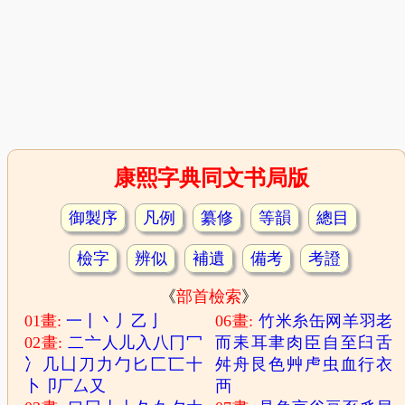
康熙字典同文书局版
御製序
凡例
纂修
等韻
總目
檢字
辨似
補遺
備考
考證
《
部首檢索
》
01畫:
一
丨
丶
丿
乙
亅
06畫:
竹
米
糸
缶
网
羊
羽
老
02畫:
二
亠
人
儿
入
八
冂
冖
而
耒
耳
聿
肉
臣
自
至
臼
舌
冫
几
凵
刀
力
勹
匕
匚
匸
十
舛
舟
艮
色
艸
虍
虫
血
行
衣
卜
卩
厂
厶
又
襾