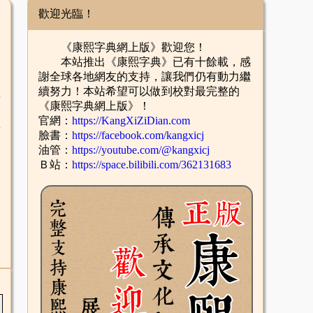
歡迎光臨！
《康熙字典網上版》歡迎您！
本站推出《康熙字典》已有十餘載，感
謝全球各地網友的支持，讓我們仍有動力繼
續努力！本站希望可以做到校對最完整的
舌
《康熙字典網上版》！
官網：
https://KangXiZiDian.com
酉
臉書：
https://facebook.com/kangxicj
油管：
https://youtube.com/@kangxicj
Ｂ站：
https://space.bilibili.com/362131683