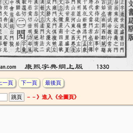
上一頁
下一頁
最後頁
－－》進入《全圖頁》