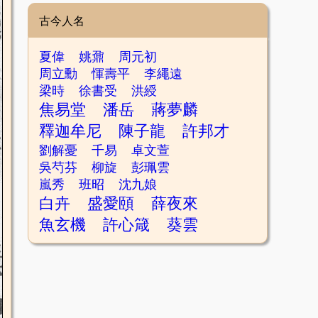
古今人名
夏偉
姚鼐
周元初
周立勳
惲壽平
李繩遠
梁時
徐書受
洪綬
焦易堂
潘岳
蔣夢麟
釋迦牟尼
陳子龍
許邦才
劉解憂
千易
卓文萱
吳芍芬
柳旋
彭珮雲
嵐秀
班昭
沈九娘
白卉
盛愛頤
薛夜來
魚玄機
許心箴
葵雲