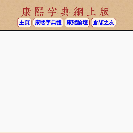
康熙字典網上版
主頁
康熙字典體
康熙論壇
倉頡之友