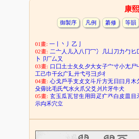
康
御製序
凡例
纂修
等韻
01畫:
一
丨
丶
丿
乙
亅
02畫:
二
亠
人
儿
入
八
冂
冖
冫
几
凵
刀
力
勹
匕
卜
卩
厂
厶
又
03畫:
口
囗
土
士
夂
夊
夕
大
女
子
宀
寸
小
尢
尸
工
己
巾
干
幺
广
廴
廾
弋
弓
彐
彡
彳
04畫:
心
戈
戶
手
支
攴
文
斗
斤
方
无
日
曰
月
木
殳
毋
比
毛
氏
气
水
火
爪
父
爻
爿
片
牙
牛
犬
05畫:
玄
玉
瓜
瓦
甘
生
用
田
疋
疒
癶
白
皮
皿
目
示
禸
禾
穴
立