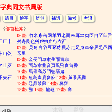
熙字典同文书局版
總目
檢字
辨似
補遺
備考
考證
《
部首檢索
》
06畫:
竹
米
糸
缶
网
羊
羽
老
而
耒
耳
聿
肉
臣
自
至
臼
匚
匸
十
舛
舟
艮
色
艸
虍
虫
血
行
衣
襾
07畫:
見
角
言
谷
豆
豕
豸
貝
赤
走
足
身
車
辛
辰
辵
邑
屮
山
巛
釆
里
08畫:
金
長
門
阜
隶
隹
雨
靑
非
欠
止
歹
09畫:
面
革
韋
韭
音
頁
風
飛
食
首
香
10畫:
馬
骨
高
髟
鬥
鬯
鬲
鬼
矛
矢
石
11畫:
魚
鳥
鹵
鹿
麥
麻
12畫:
黃
黍
黑
黹
13畫:
黽
鼎
鼓
鼠
14畫:
鼻
齊
15畫:
齒
16畫:
龍
龜
17畫:
龠