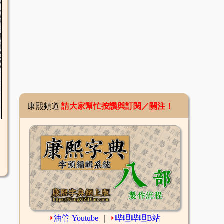
康熙頻道
請大家幫忙按讚與訂閱／關注！
⏵
油管 Youtube
｜
⏵
哔哩哔哩B站