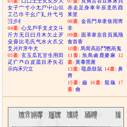
03畫:
口
囗
土
士
夂
夊
夕
大
07畫:
見
角
言
谷
豆
豕
豸
貝
女
子
宀
寸
小
尢
尸
屮
山
巛
赤
走
足
身
車
辛
辰
辵
邑
酉
工
己
巾
干
幺
广
廴
廾
弋
弓
釆
里
彐
彡
彳
08畫:
金
長
門
阜
隶
隹
雨
靑
04畫:
心
戈
戶
手
支
攴
文
斗
非
斤
方
无
日
曰
月
木
欠
止
歹
09畫:
面
革
韋
韭
音
頁
風
飛
殳
毋
比
毛
氏
气
水
火
爪
父
食
首
香
爻
爿
片
牙
牛
犬
10畫:
馬
骨
高
髟
鬥
鬯
鬲
鬼
05畫:
玄
玉
瓜
瓦
甘
生
用
田
11畫:
魚
鳥
鹵
鹿
麥
麻
12
疋
疒
癶
白
皮
皿
目
矛
矢
石
畫:
黃
黍
黑
黹
示
禸
禾
穴
立
13畫:
黽
鼎
鼓
鼠
14畫:
鼻
齊
15畫:
齒
16畫:
龍
龜
17
畫:
龠