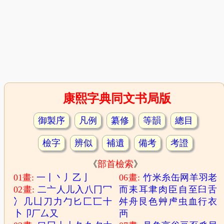
康熙字典同文书局版
御製序
凡例
纂修
等韻
總目
檢字
辨似
補遺
備考
考證
《
部首檢索
》
01畫:
一
丨
丶
丿
乙
亅
06畫:
竹
米
糸
缶
网
羊
羽
老
02畫:
二
亠
人
儿
入
八
冂
冖
而
耒
耳
聿
肉
臣
自
至
臼
舌
冫
几
凵
刀
力
勹
匕
匚
匸
十
舛
舟
艮
色
艸
虍
虫
血
行
衣
卜
卩
厂
厶
又
襾