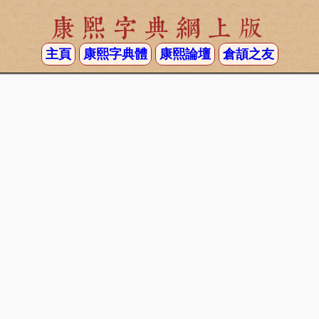
康熙字典網上版
主頁
康熙字典體
康熙論壇
倉頡之友