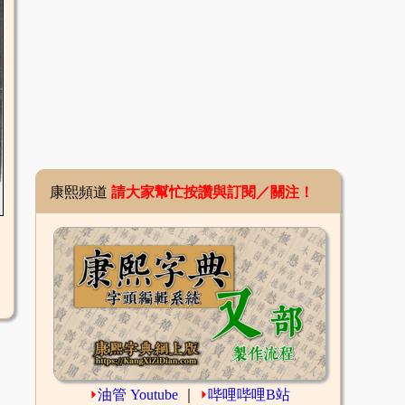
康熙頻道
請大家幫忙按讚與訂閱／關注！
⏵
油管 Youtube
｜
⏵
哔哩哔哩B站