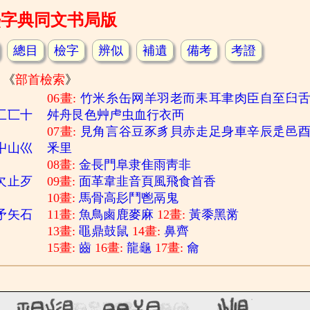
熙字典同文书局版
總目
檢字
辨似
補遺
備考
考證
《
部首檢索
》
06畫:
竹
米
糸
缶
网
羊
羽
老
而
耒
耳
聿
肉
臣
自
至
臼
匚
匸
十
舛
舟
艮
色
艸
虍
虫
血
行
衣
襾
07畫:
見
角
言
谷
豆
豕
豸
貝
赤
走
足
身
車
辛
辰
辵
邑
屮
山
巛
釆
里
08畫:
金
長
門
阜
隶
隹
雨
靑
非
欠
止
歹
09畫:
面
革
韋
韭
音
頁
風
飛
食
首
香
10畫:
馬
骨
高
髟
鬥
鬯
鬲
鬼
矛
矢
石
11畫:
魚
鳥
鹵
鹿
麥
麻
12畫:
黃
黍
黑
黹
13畫:
黽
鼎
鼓
鼠
14畫:
鼻
齊
15畫:
齒
16畫:
龍
龜
17畫:
龠