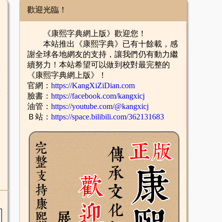
歡迎光臨！
《康熙字典網上版》歡迎您！
本站推出《康熙字典》已有十餘載，感
謝全球各地網友的支持，讓我們仍有動力繼
續努力！本站希望可以做到校對最完整的
舌
《康熙字典網上版》！
官網：
https://KangXiZiDian.com
酉
臉書：
https://facebook.com/kangxicj
油管：
https://youtube.com/@kangxicj
Ｂ站：
https://space.bilibili.com/362131683