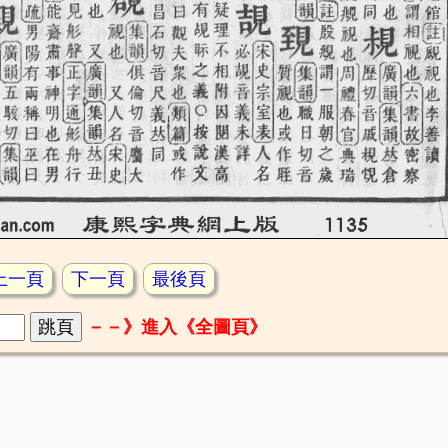
上一頁
下一頁
最後頁
－－》進入《全圖頁》