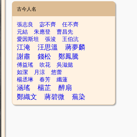
古今人名
張志良
宓不齊
任不齊
元結
朱應登
曹昌先
愛因斯坦
張浚
王伯沆
江淹
汪思溫
蔣夢麟
謝肅
錢松
鄭鳳騰
傅益瑤
吹花
吳滋懿
如潔
月涼
悠蕾
楊丞琳
春芳
纖蓮
涵瑤
楊芷
醉扇
鄭織文
蔣碧微
蕪染