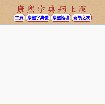
康熙字典網上版
主頁
康熙字典體
康熙論壇
倉頡之友