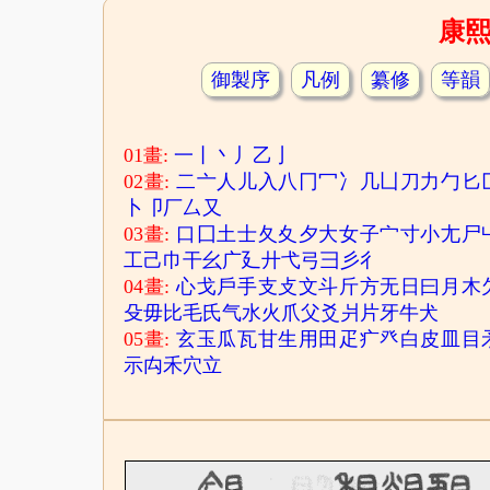
康
御製序
凡例
纂修
等韻
01畫:
一
丨
丶
丿
乙
亅
02畫:
二
亠
人
儿
入
八
冂
冖
冫
几
凵
刀
力
勹
匕
卜
卩
厂
厶
又
03畫:
口
囗
土
士
夂
夊
夕
大
女
子
宀
寸
小
尢
尸
工
己
巾
干
幺
广
廴
廾
弋
弓
彐
彡
彳
04畫:
心
戈
戶
手
支
攴
文
斗
斤
方
无
日
曰
月
木
殳
毋
比
毛
氏
气
水
火
爪
父
爻
爿
片
牙
牛
犬
05畫:
玄
玉
瓜
瓦
甘
生
用
田
疋
疒
癶
白
皮
皿
目
示
禸
禾
穴
立