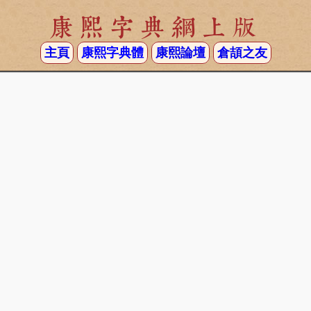
康熙字典網上版
主頁
康熙字典體
康熙論壇
倉頡之友