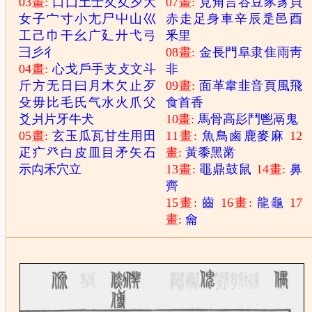
03畫:
口
囗
土
士
夂
夊
夕
大
07畫:
見
角
言
谷
豆
豕
豸
貝
女
子
宀
寸
小
尢
尸
屮
山
巛
赤
走
足
身
車
辛
辰
辵
邑
酉
工
己
巾
干
幺
广
廴
廾
弋
弓
釆
里
彐
彡
彳
08畫:
金
長
門
阜
隶
隹
雨
靑
04畫:
心
戈
戶
手
支
攴
文
斗
非
斤
方
无
日
曰
月
木
欠
止
歹
09畫:
面
革
韋
韭
音
頁
風
飛
殳
毋
比
毛
氏
气
水
火
爪
父
食
首
香
爻
爿
片
牙
牛
犬
10畫:
馬
骨
高
髟
鬥
鬯
鬲
鬼
05畫:
玄
玉
瓜
瓦
甘
生
用
田
11畫:
魚
鳥
鹵
鹿
麥
麻
12
疋
疒
癶
白
皮
皿
目
矛
矢
石
畫:
黃
黍
黑
黹
示
禸
禾
穴
立
13畫:
黽
鼎
鼓
鼠
14畫:
鼻
齊
15畫:
齒
16畫:
龍
龜
17
畫:
龠