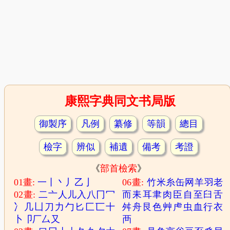
康熙字典同文书局版
御製序
凡例
纂修
等韻
總目
檢字
辨似
補遺
備考
考證
《
部首檢索
》
01畫:
一
丨
丶
丿
乙
亅
06畫:
竹
米
糸
缶
网
羊
羽
老
02畫:
二
亠
人
儿
入
八
冂
冖
而
耒
耳
聿
肉
臣
自
至
臼
舌
冫
几
凵
刀
力
勹
匕
匚
匸
十
舛
舟
艮
色
艸
虍
虫
血
行
衣
卜
卩
厂
厶
又
襾