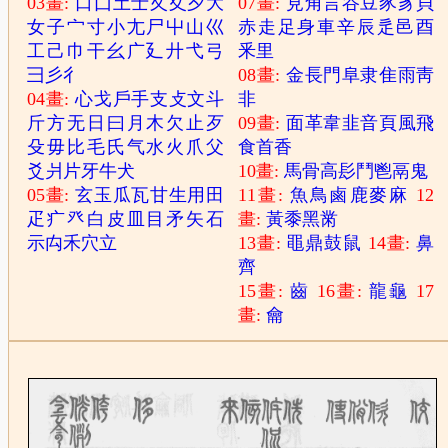
03畫:
口
囗
土
士
夂
夊
夕
大
07畫:
見
角
言
谷
豆
豕
豸
貝
女
子
宀
寸
小
尢
尸
屮
山
巛
赤
走
足
身
車
辛
辰
辵
邑
酉
工
己
巾
干
幺
广
廴
廾
弋
弓
釆
里
彐
彡
彳
08畫:
金
長
門
阜
隶
隹
雨
靑
04畫:
心
戈
戶
手
支
攴
文
斗
非
斤
方
无
日
曰
月
木
欠
止
歹
09畫:
面
革
韋
韭
音
頁
風
飛
殳
毋
比
毛
氏
气
水
火
爪
父
食
首
香
爻
爿
片
牙
牛
犬
10畫:
馬
骨
高
髟
鬥
鬯
鬲
鬼
05畫:
玄
玉
瓜
瓦
甘
生
用
田
11畫:
魚
鳥
鹵
鹿
麥
麻
12
疋
疒
癶
白
皮
皿
目
矛
矢
石
畫:
黃
黍
黑
黹
示
禸
禾
穴
立
13畫:
黽
鼎
鼓
鼠
14畫:
鼻
齊
15畫:
齒
16畫:
龍
龜
17
畫:
龠