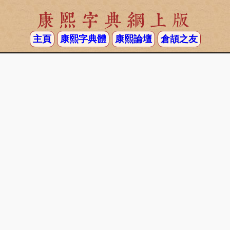
康熙字典網上版
主頁
康熙字典體
康熙論壇
倉頡之友