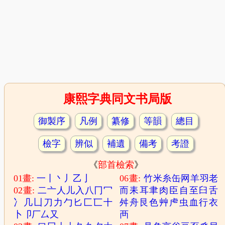
康熙字典同文书局版
御製序
凡例
纂修
等韻
總目
檢字
辨似
補遺
備考
考證
《
部首檢索
》
01畫:
一
丨
丶
丿
乙
亅
06畫:
竹
米
糸
缶
网
羊
羽
老
02畫:
二
亠
人
儿
入
八
冂
冖
而
耒
耳
聿
肉
臣
自
至
臼
舌
冫
几
凵
刀
力
勹
匕
匚
匸
十
舛
舟
艮
色
艸
虍
虫
血
行
衣
卜
卩
厂
厶
又
襾