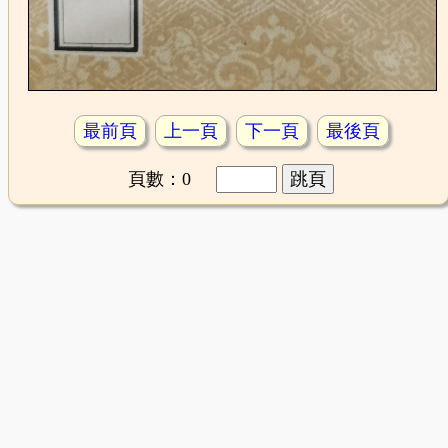
最前頁
上一頁
下一頁
最後頁
頁數：0