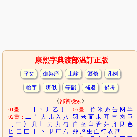
康熙字典渡部温訂正版
序文
御製序
上諭
纂修
凡例
檢字
辨似
等韻
補遺
備考
《
部首檢索
》
01畫：
一
丨
丶
丿
乙
亅
06畫：
竹
米
糸
缶
网
羊
02畫：
二
亠
人
儿
入
八
羽
老
而
耒
耳
聿
肉
臣
冂
冖
冫
几
凵
刀
力
勹
自
至
臼
舌
舛
舟
艮
色
匕
匚
匸
十
卜
卩
厂
厶
艸
虍
虫
血
行
衣
襾