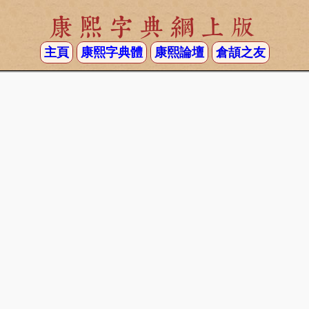
康熙字典網上版
主頁
康熙字典體
康熙論壇
倉頡之友