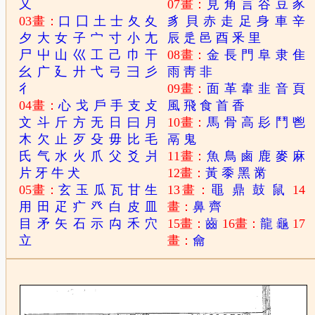
又
07畫：
見
角
言
谷
豆
豕
03畫：
口
囗
土
士
夂
夊
豸
貝
赤
走
足
身
車
辛
夕
大
女
子
宀
寸
小
尢
辰
辵
邑
酉
釆
里
尸
屮
山
巛
工
己
巾
干
08畫：
金
長
門
阜
隶
隹
幺
广
廴
廾
弋
弓
彐
彡
雨
靑
非
彳
09畫：
面
革
韋
韭
音
頁
04畫：
心
戈
戶
手
支
攴
風
飛
食
首
香
文
斗
斤
方
无
日
曰
月
10畫：
馬
骨
高
髟
鬥
鬯
木
欠
止
歹
殳
毋
比
毛
鬲
鬼
氏
气
水
火
爪
父
爻
爿
11畫：
魚
鳥
鹵
鹿
麥
麻
片
牙
牛
犬
12畫：
黃
黍
黑
黹
05畫：
玄
玉
瓜
瓦
甘
生
13畫：
黽
鼎
鼓
鼠
14
用
田
疋
疒
癶
白
皮
皿
畫：
鼻
齊
目
矛
矢
石
示
禸
禾
穴
15畫：
齒
16畫：
龍
龜
17
立
畫：
龠