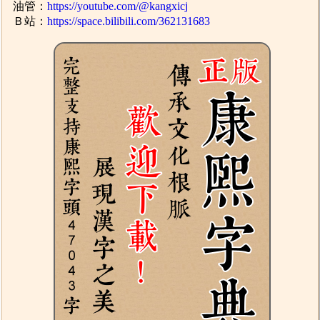
油管：
https://youtube.com/@kangxicj
Ｂ站：
https://space.bilibili.com/362131683