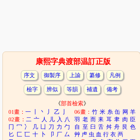
康熙字典渡部温訂正版
序文
御製序
上諭
纂修
凡例
檢字
辨似
等韻
補遺
備考
《
部首檢索
》
01畫：
一
丨
丶
丿
乙
亅
06畫：
竹
米
糸
缶
网
羊
02畫：
二
亠
人
儿
入
八
羽
老
而
耒
耳
聿
肉
臣
冂
冖
冫
几
凵
刀
力
勹
自
至
臼
舌
舛
舟
艮
色
匕
匚
匸
十
卜
卩
厂
厶
艸
虍
虫
血
行
衣
襾