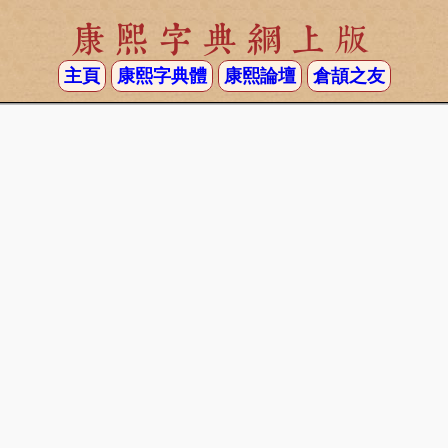
康熙字典網上版
主頁
康熙字典體
康熙論壇
倉頡之友