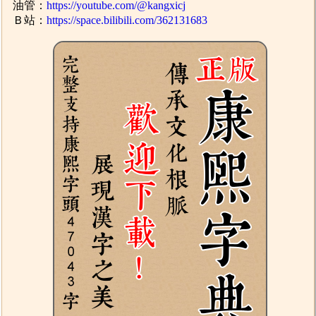
油管：
https://youtube.com/@kangxicj
Ｂ站：
https://space.bilibili.com/362131683