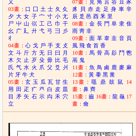
又
07畫：
見
角
言
谷
豆
豕
03畫：
口
囗
土
士
夂
夊
豸
貝
赤
走
足
身
車
辛
夕
大
女
子
宀
寸
小
尢
辰
辵
邑
酉
釆
里
尸
屮
山
巛
工
己
巾
干
08畫：
金
長
門
阜
隶
隹
幺
广
廴
廾
弋
弓
彐
彡
雨
靑
非
彳
09畫：
面
革
韋
韭
音
頁
04畫：
心
戈
戶
手
支
攴
風
飛
食
首
香
文
斗
斤
方
无
日
曰
月
10畫：
馬
骨
高
髟
鬥
鬯
木
欠
止
歹
殳
毋
比
毛
鬲
鬼
氏
气
水
火
爪
父
爻
爿
11畫：
魚
鳥
鹵
鹿
麥
麻
片
牙
牛
犬
12畫：
黃
黍
黑
黹
05畫：
玄
玉
瓜
瓦
甘
生
13畫：
黽
鼎
鼓
鼠
14
用
田
疋
疒
癶
白
皮
皿
畫：
鼻
齊
目
矛
矢
石
示
禸
禾
穴
15畫：
齒
16畫：
龍
龜
17
立
畫：
龠