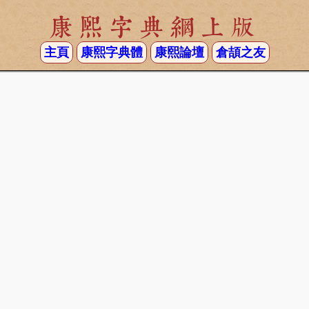
康熙字典網上版
主頁
康熙字典體
康熙論壇
倉頡之友