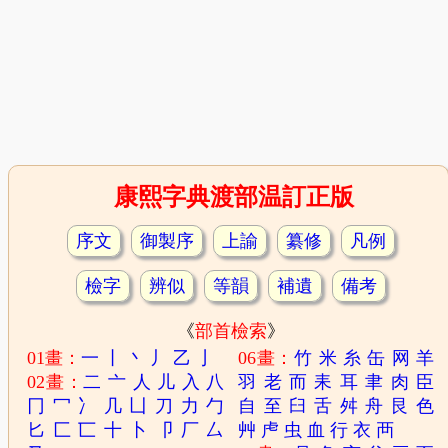
康熙字典渡部温訂正版
序文
御製序
上諭
纂修
凡例
檢字
辨似
等韻
補遺
備考
《
部首檢索
》
01畫：
一
丨
丶
丿
乙
亅
06畫：
竹
米
糸
缶
网
羊
02畫：
二
亠
人
儿
入
八
羽
老
而
耒
耳
聿
肉
臣
冂
冖
冫
几
凵
刀
力
勹
自
至
臼
舌
舛
舟
艮
色
匕
匚
匸
十
卜
卩
厂
厶
艸
虍
虫
血
行
衣
襾