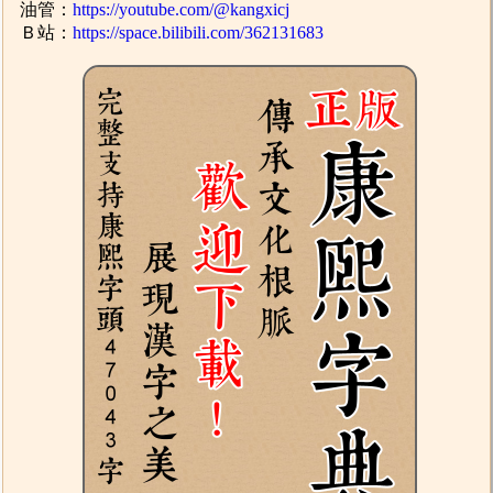
油管：
https://youtube.com/@kangxicj
Ｂ站：
https://space.bilibili.com/362131683