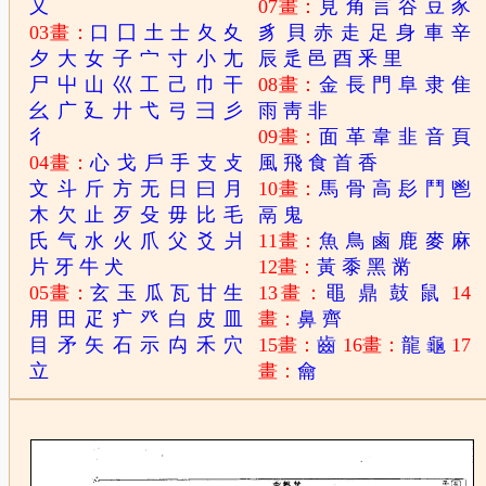
又
07畫：
見
角
言
谷
豆
豕
03畫：
口
囗
土
士
夂
夊
豸
貝
赤
走
足
身
車
辛
夕
大
女
子
宀
寸
小
尢
辰
辵
邑
酉
釆
里
尸
屮
山
巛
工
己
巾
干
08畫：
金
長
門
阜
隶
隹
幺
广
廴
廾
弋
弓
彐
彡
雨
靑
非
彳
09畫：
面
革
韋
韭
音
頁
04畫：
心
戈
戶
手
支
攴
風
飛
食
首
香
文
斗
斤
方
无
日
曰
月
10畫：
馬
骨
高
髟
鬥
鬯
木
欠
止
歹
殳
毋
比
毛
鬲
鬼
氏
气
水
火
爪
父
爻
爿
11畫：
魚
鳥
鹵
鹿
麥
麻
片
牙
牛
犬
12畫：
黃
黍
黑
黹
05畫：
玄
玉
瓜
瓦
甘
生
13畫：
黽
鼎
鼓
鼠
14
用
田
疋
疒
癶
白
皮
皿
畫：
鼻
齊
目
矛
矢
石
示
禸
禾
穴
15畫：
齒
16畫：
龍
龜
17
立
畫：
龠