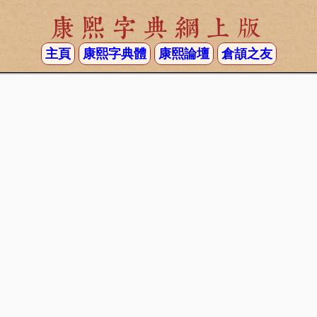
康熙字典網上版
主頁
康熙字典體
康熙論壇
倉頡之友