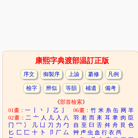
康熙字典渡部温訂正版
序文
御製序
上諭
纂修
凡例
檢字
辨似
等韻
補遺
備考
《
部首檢索
》
01畫：
一
丨
丶
丿
乙
亅
06畫：
竹
米
糸
缶
网
羊
02畫：
二
亠
人
儿
入
八
羽
老
而
耒
耳
聿
肉
臣
冂
冖
冫
几
凵
刀
力
勹
自
至
臼
舌
舛
舟
艮
色
匕
匚
匸
十
卜
卩
厂
厶
艸
虍
虫
血
行
衣
襾