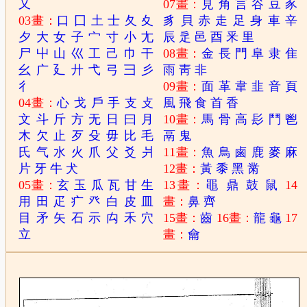
又
07畫：
見
角
言
谷
豆
豕
03畫：
口
囗
土
士
夂
夊
豸
貝
赤
走
足
身
車
辛
夕
大
女
子
宀
寸
小
尢
辰
辵
邑
酉
釆
里
尸
屮
山
巛
工
己
巾
干
08畫：
金
長
門
阜
隶
隹
幺
广
廴
廾
弋
弓
彐
彡
雨
靑
非
彳
09畫：
面
革
韋
韭
音
頁
04畫：
心
戈
戶
手
支
攴
風
飛
食
首
香
文
斗
斤
方
无
日
曰
月
10畫：
馬
骨
高
髟
鬥
鬯
木
欠
止
歹
殳
毋
比
毛
鬲
鬼
氏
气
水
火
爪
父
爻
爿
11畫：
魚
鳥
鹵
鹿
麥
麻
片
牙
牛
犬
12畫：
黃
黍
黑
黹
05畫：
玄
玉
瓜
瓦
甘
生
13畫：
黽
鼎
鼓
鼠
14
用
田
疋
疒
癶
白
皮
皿
畫：
鼻
齊
目
矛
矢
石
示
禸
禾
穴
15畫：
齒
16畫：
龍
龜
17
立
畫：
龠