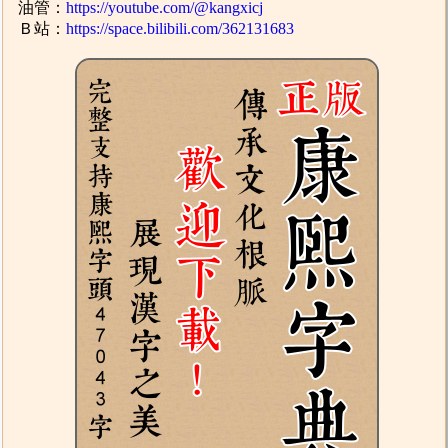
油管：
https://youtube.com/@kangxicj
Ｂ站：
https://space.bilibili.com/362131683